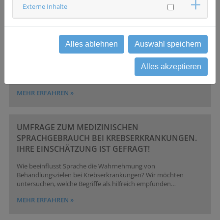
Externe Inhalte
„LEBEN MIT UND NACH KREBS“: ERFOLGREICHER
1. BZKF-PATIENTENKONGRESS
Alles ablehnen
Auswahl speichern
26.03.26
Der erste Patientenkongress des Bayerischen Zentrums für
Alles akzeptieren
Krebsforschung (BZKF) in Regensburg erfuhr breite
Zustimmung und eine äußerst positive…
MEHR ERFAHREN »
UMFRAGE ZUM MEDIZINISCHEN
SPRACHGEBRAUCH BEI KREBSERKRANKUNGEN.
IHRE EINSCHÄTZUNG IST GEFRAGT!
Wie beeinflusst Sprache die Wahrnehmung von
Behandlungszielen bei Krebserkrankungen? Wir möchten
untersuchen, welche Begriffe als hilfreich empfunden…
MEHR ERFAHREN »