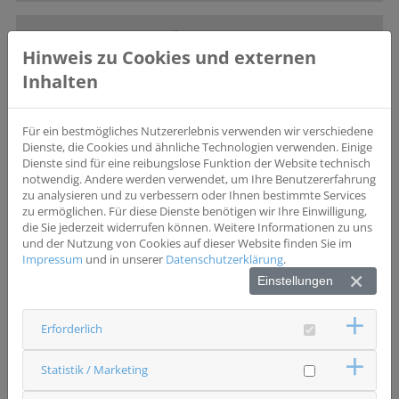
DER STARTSCHUSS FÜR „WIR BEWEGEN BAYERN“
Hinweis zu Cookies und externen
FÄLLT IN HERZOGENAURACH
Inhalten
28.04.26
„Wir bewegen Bayern“ geht in die entscheidende Phase: Am 24.
April 2026 wurde der adidas Campus in Herzogenaurach zum
Für ein bestmögliches Nutzererlebnis verwenden wir verschiedene
kraftvollen Auftakt der…
Dienste, die Cookies und ähnliche Technologien verwenden. Einige
Dienste sind für eine reibungslose Funktion der Website technisch
MEHR ERFAHREN »
notwendig. Andere werden verwendet, um Ihre Benutzererfahrung
zu analysieren und zu verbessern oder Ihnen bestimmte Services
zu ermöglichen. Für diese Dienste benötigen wir Ihre Einwilligung,
die Sie jederzeit widerrufen können. Weitere Informationen zu uns
AUS ERFAHRUNG WIRD FORTSCHRITT: WIE
und der Nutzung von Cookies auf dieser Website finden Sie im
BETROFFENE DIE KREBSFORSCHUNG IN BAYERN
Impressum
und in unserer
Datenschutzerklärung
.
PRÄGEN
Einstellungen
22.04.26
Seit zwei Jahren geben Patientinnen, Patienten und Angehörige
Erforderlich
der Krebsforschung in Bayern eine starke Stimme: Im
Patienten-Experten-Pool (PEP) des…
Statistik / Marketing
MEHR ERFAHREN »