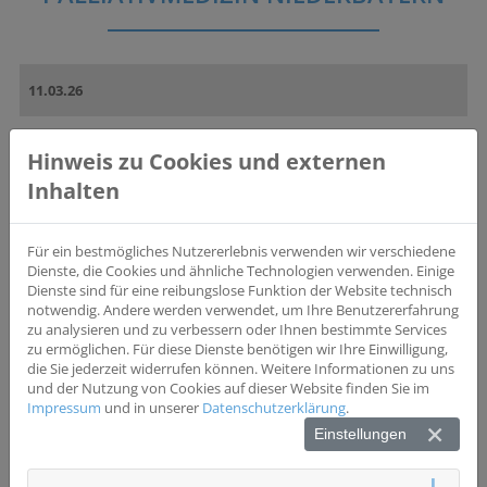
11.03.26
Palliativmedizin ist weit gefächert und bedarf sehr vieler
Hinweis zu Cookies und externen
Netzwerkstrukturen und – partner, um eine gute
Patientenversorgung sicherzustellen. Unser Qualitätszirkel soll vor
Inhalten
allem dazu dienen, sich persönlich kennenzulernen und die
Vernetzung zu vertiefen. Über Ihre Zusage und Ihr Kommen würden
wir uns sehr freuen.
Für ein bestmögliches Nutzererlebnis verwenden wir verschiedene
Dienste, die Cookies und ähnliche Technologien verwenden. Einige
Weitere Informationen finden Sie im
Veranstaltungsflyer
.
Dienste sind für eine reibungslose Funktion der Website technisch
notwendig. Andere werden verwendet, um Ihre Benutzererfahrung
zu analysieren und zu verbessern oder Ihnen bestimmte Services
ZUR ÜBERSICHT
zu ermöglichen. Für diese Dienste benötigen wir Ihre Einwilligung,
die Sie jederzeit widerrufen können. Weitere Informationen zu uns
und der Nutzung von Cookies auf dieser Website finden Sie im
Impressum
und in unserer
Datenschutzerklärung
.
Einstellungen