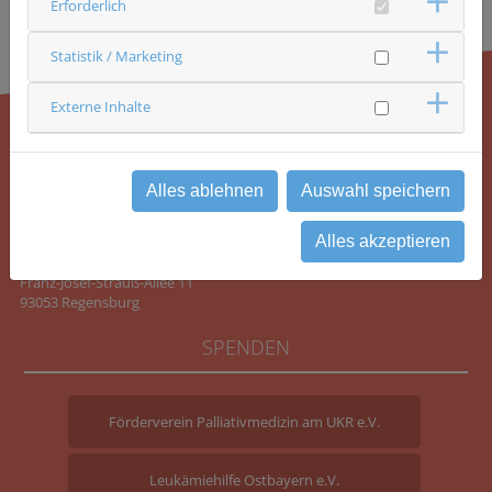
Erforderlich
Statistik / Marketing
Externe Inhalte
KONTAKT
Alles ablehnen
Auswahl speichern
Alles akzeptieren
Comprehensive Cancer Center Ostbayern (CCCO)
Universitätsklinikum Regensburg
Franz-Josef-Strauß-Allee 11
93053 Regensburg
SPENDEN
Förderverein Palliativmedizin am UKR e.V.
Leukämiehilfe Ostbayern e.V.