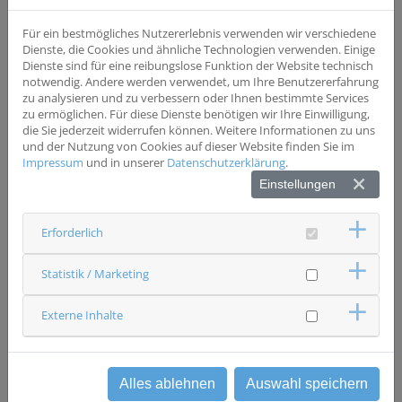
CCCO-AG Zelluläre Therapien (Sprecher BZKF)
Für ein bestmögliches Nutzererlebnis verwenden wir verschiedene
Sprecher: Prof. Dr. Wolfgang Herr
Dienste, die Cookies und ähnliche Technologien verwenden. Einige
Dienste sind für eine reibungslose Funktion der Website technisch
notwendig. Andere werden verwendet, um Ihre Benutzererfahrung
zu analysieren und zu verbessern oder Ihnen bestimmte Services
CCCO-AG Lokale Therapien (Co-Sprecher BZKF)
zu ermöglichen. Für diese Dienste benötigen wir Ihre Einwilligung,
die Sie jederzeit widerrufen können. Weitere Informationen zu uns
Sprecher: Prof. Dr. Hans-J. Schlitt
und der Nutzung von Cookies auf dieser Website finden Sie im
Impressum
und in unserer
Datenschutzerklärung
.
CCCO-AG Digitalisierung / Artificial Intelligence /
Einstellungen
Bioinformatik
Sprecherin: Prof. Dr. Birte Kehr (Vertreterin BZKF)
Erforderlich
Statistik / Marketing
CCCO-AG Omics / Genomics / Liquid Biopsy
Externe Inhalte
Sprecher: Prof. Dr. Christoph Klein (Vertreter BZKF)
CCCO-AG Präklinische Forschung
Alles ablehnen
Auswahl speichern
Sprecher: Prof. Dr. Philipp Beckhove