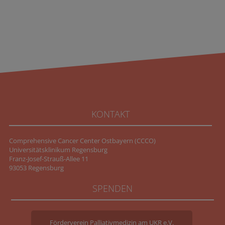
KONTAKT
Comprehensive Cancer Center Ostbayern (CCCO)
Universitätsklinikum Regensburg
Franz-Josef-Strauß-Allee 11
93053 Regensburg
SPENDEN
Förderverein Palliativmedizin am UKR e.V.