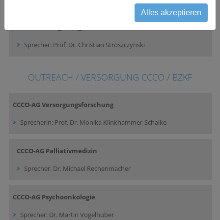
Alles akzeptieren
CCCO-AG Bildgebung und Theranostics
Sprecher: Prof. Dr. Christian Stroszczynski
OUTREACH / VERSORGUNG CCCO / BZKF
CCCO-AG Versorgungsforschung
Sprecherin: Prof. Dr. Monika Klinkhammer-Schalke
CCCO-AG Palliativmedizin
Sprecher: Dr. Michael Rechenmacher
CCCO-AG Psychoonkologie
Sprecher: Dr. Martin Vogelhuber