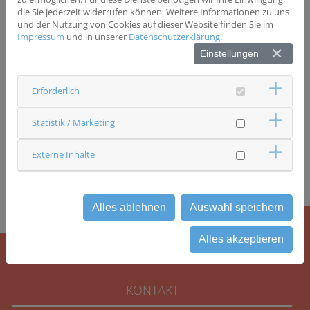
Förderverein Palliativmedizin am Universitätsklinikum Regensburg
die Sie jederzeit widerrufen können. Weitere Informationen zu uns
e.V.
und der Nutzung von Cookies auf dieser Website finden Sie im
Impressum
und in unserer
Datenschutzerklärung
.
Leukämiehilfe Ostbayern e.V.
Einstellungen
VKKK Verein zur Förderung krebskranker und körperbehinderter
Kinder Ostbayern e.V.
Erforderlich
Statistik / Marketing
Externe Inhalte
Alles ablehnen
Auswahl speichern
Alles akzeptieren
KONTAKT