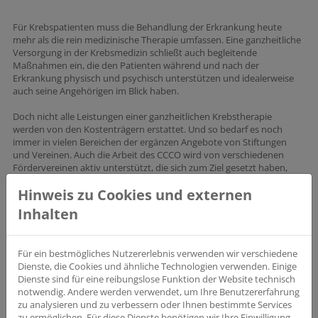
Für Krebspatienten muss die Behandlung der Erkrankung heute
mehr als die rein medizinische Therapie umfassen. Eine ganzheitliche
Versorgung in der Krebsmedizin schließt auch begleitende
Maßnahmen ein, die den Patienten während und nach der
Erkrankung physisch und psychisch unterstützen und idealerweise
auch seine Angehörigen im Blick haben.
Doch nicht alle Leistungen einer ganzheitlichen Krebstherapie
werden von den Kostenträgern erstattet. Und so bedarf es noch
immer in vielen Bereichen der ergänzen Angebote von Stiftungen
und Vereinen. Auch die Arbeit des CCCO wird von verschiedenen
Fördervereinen aktiv unterstützt, die sich zum Ziel gesetzt haben,
Patienten mit Krebserkrankungen dort zu helfen, wo die
Hinweis zu Cookies und externen
Kostenträger keine Leistungen erbringen. Sie ergänzen das
medizinische Versorgungsangebot und tragen somit einen wichtigen
Inhalten
Beitrag zu ganzheitlichen Krebstherapie bei.
Für ein bestmögliches Nutzererlebnis verwenden wir verschiedene
Dienste, die Cookies und ähnliche Technologien verwenden. Einige
Dienste sind für eine reibungslose Funktion der Website technisch
UNSERE UNTERSTÜTZENDEN FÖRDERVEREINE
notwendig. Andere werden verwendet, um Ihre Benutzererfahrung
zu analysieren und zu verbessern oder Ihnen bestimmte Services
zu ermöglichen. Für diese Dienste benötigen wir Ihre Einwilligung,