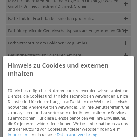
MVZ für Innere Medizin, Hämatologie und Onkologie Weiden
GmbH / Dr. med. Heißner / Dr. med. Grüner
Fachklinik für Fruchtbarkeitsmedizin profertilita
Fachübergreifende Gemeinschaftspraxis am Angerbrunnen GbR
Facharztzentrum am Goldenen Steig GmbH
Gesundheitszentrum St. Marien Amberg
Hinweis zu Cookies und externen
H.O.T Praxis Dr. Vehling-Kaiser (Dingolfing)
Inhalten
Medizinisches Versorgungszentrum Cham der Barmherzigen
Brüder
Für ein bestmögliches Nutzererlebnis verwenden wir verschiedene
Dienste, die Cookies und ähnliche Technologien verwenden. Einige
Medizinisches Versorgungszentrum Klinikum Straubing
Dienste sind für eine reibungslose Funktion der Website technisch
notwendig. Andere werden verwendet, um Ihre Benutzererfahrung
Medizinisches Versorgungszentrum Dr. Neumaier & Kollegen
zu analysieren und zu verbessern oder Ihnen bestimmte Services
zu ermöglichen. Für diese Dienste benötigen wir Ihre Einwilligung,
Medizinisches Versorgungszentrum RetiMed (Dorfen)
die Sie jederzeit widerrufen können. Weitere Informationen zu uns
und der Nutzung von Cookies auf dieser Website finden Sie im
Medizinisches Versorgungszentrum Dr. Vehling-Kaiser (Mainburg)
Impressum
und in unserer
Datenschutzerklärung
.