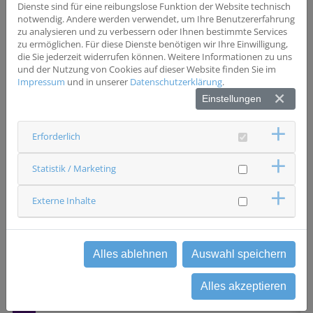
Diagnose) 6. Patientin zeigte unter der ausgewählten
Dienste sind für eine reibungslose Funktion der Website technisch
oder geplanten Chemotherapie (PLD oder Paclitaxel)
notwendig. Andere werden verwendet, um Ihre Benutzererfahrung
kein Fortschreiten der Erkrankung in einer der
zu analysieren und zu verbessern oder Ihnen bestimmte Services
vorherigen Linien.
zu ermöglichen. Für diese Dienste benötigen wir Ihre Einwilligung,
die Sie jederzeit widerrufen können. Weitere Informationen zu uns
und der Nutzung von Cookies auf dieser Website finden Sie im
Wesentliche Ausschlusskriterien
Impressum
und in unserer
Datenschutzerklärung
.
1. Nicht-epitheliales Karzinom der Eierstöcke, der Eileiter
Einstellungen
oder des Bauchfells (z. B. Keimzelltumore). 2.
Ovarialtumore mit niedrigmalignem Potential (z. B.
Borderlinetumore). 3. Andere maligne Tumore in den
Erforderlich
letzten 5 Jahren, mit Ausnahme solcher, die ein nur
vernachlässigbares Risiko für die Metastasierung und
den Tod darstellen (z.B.: 5-Jahres Gesamtüberlebensrate
Statistik / Marketing
> 90 %) und die mit einer zu erwartenden Heilung
verbunden sind (z.B. adäquat behandelte in situ
Externe Inhalte
Karzinome der Cervix, nicht melanöser, Hautkrebs,
duktale in situ Karzinome, oder Stadium I
Gebärmutterkrebs 4. Mehr als drei vorangegangene
systemische Krebstherapien; Erhaltungstherapien (z.B.:
Bevacizumab, Olaparib oder Niraparib) werden nicht als
Alles ablehnen
Auswahl speichern
separate Therapielinien mit einberechnet. 5. Andere
vorherige systemische Krebstherapien innerhalb von 28
Alles akzeptieren
Tagen vor Randomisierung (Ausnahme: Bevacizumab: 20
Tage).