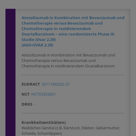
Atezolizumab in Kombination mit Bevacizumab und
Chemotherapie versus Bevacizumab und
Chemotherapie in rezidivierendem
Ovarialkarzinom – eine randomisierte Phase III
Studie (Ovar 2.29)
(AGO-OVAR 2.29)
Atezolizumab in Kombination mit Bevacizumab und
Chemotherapie versus Bevacizumab und
Chemotherapie in rezidivierendem Ovarialkarzinom
EUDRACT
2017-000202-37
NCT
NCT03353831
DRKS
-
Krankheitsentität(en)
Weibliches Genital (z.B. Eierstock, Eileiter, Gebärmutter,
Scheide, Schamlippen)