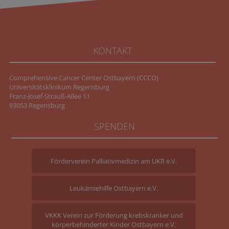
KONTAKT
Comprehensive Cancer Center Ostbayern (CCCO)
Universitätsklinikum Regensburg
Franz-Josef-Strauß-Allee 11
93053 Regensburg
SPENDEN
Förderverein Palliativmedizin am UKR e.V.
Leukämiehilfe Ostbayern e.V.
VKKK Verein zur Förderung krebskranker und
körperbehinderter Kinder Ostbayern e.V.