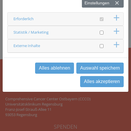
Einstellungen
Erforderlich
Statistik / Marketing
Externe Inhalte
Alles ablehnen
Auswahl speichern
Alles akzeptieren
KONTAKT
Comprehensive Cancer Center Ostbayern (CCCO)
Universitätsklinikum Regensburg
Franz-Josef-Strauß-Allee 11
93053 Regensburg
SPENDEN