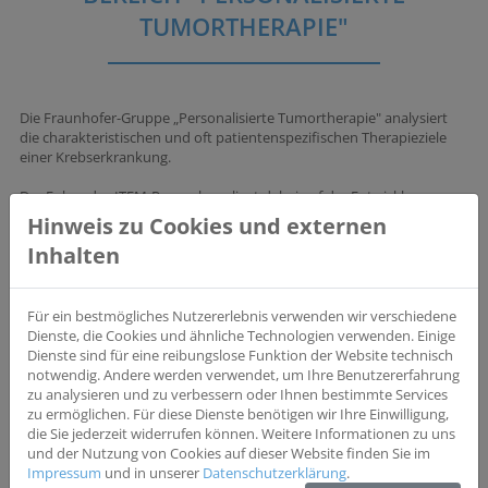
TUMORTHERAPIE"
Die Fraunhofer-Gruppe „Personalisierte Tumortherapie" analysiert
die charakteristischen und oft patientenspezifischen Therapieziele
einer Krebserkrankung.
Der Fokus des ITEM-Regensburg liegt dabei auf der Entwicklung
neuer Therapieziele und sogenannter „Vorhersagetests“ zum
Hinweis zu Cookies und externen
Therapieansprechen. Letztere sollen helfen den Krankheitsverlauf
Inhalten
möglichst genau vorherzubestimmen und die geeignete Medikation
für den einzelnen Patienten auszuwählen. Ebenso sollen die Analysen
dabei helfen, gezielte Therapien zu entwickeln, die direkt an den
patientenspezifischen Eigenschaften der Krebserkrankung ansetzen.
Für ein bestmögliches Nutzererlebnis verwenden wir verschiedene
Dienste, die Cookies und ähnliche Technologien verwenden. Einige
Dienste sind für eine reibungslose Funktion der Website technisch
Kontakt:
Fraunhofer-Institut für Toxikologie und Experimentelle
notwendig. Andere werden verwendet, um Ihre Benutzererfahrung
Medizin-Regensburg, Bereich "Personalisierte Tumortherapie" | Am
zu analysieren und zu verbessern oder Ihnen bestimmte Services
BioPark 9 | 93053 Regensburg | T: 0941 298 480-21
zu ermöglichen. Für diese Dienste benötigen wir Ihre Einwilligung,
die Sie jederzeit widerrufen können. Weitere Informationen zu uns
www.item.fraunhofer.de/de/forschungsschwerpunkte/tumortherapie/pa
und der Nutzung von Cookies auf dieser Website finden Sie im
regensburg
Impressum
und in unserer
Datenschutzerklärung
.