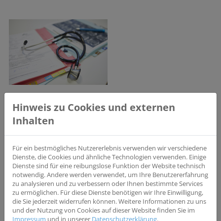
Das Zentrum für Klinische Studien (ZKS) ist eine Einrichtung des
Hinweis zu Cookies und externen
Universitätsklinikums Regensburg und der Fakultät für Medizin der
Universität Regensburg. Es unterstützt Kliniken, Abteilungen und
Inhalten
Institute dabei, klinische Studien zu planen, zu organisieren und
durchzuführen.
Für ein bestmögliches Nutzererlebnis verwenden wir verschiedene
Zugleich berät das ZKS Wissenschaftler bei der Methodik klinischer
Dienste, die Cookies und ähnliche Technologien verwenden. Einige
Studien sowie zu den Möglichkeiten der Forschungsförderung und
Dienste sind für eine reibungslose Funktion der Website technisch
führt Weiterbildungen durch.
notwendig. Andere werden verwendet, um Ihre Benutzererfahrung
zu analysieren und zu verbessern oder Ihnen bestimmte Services
zu ermöglichen. Für diese Dienste benötigen wir Ihre Einwilligung,
Kontakt:
Zentrum für Klinische Studien | Franz-Josef-Strauß-Allee 11
die Sie jederzeit widerrufen können. Weitere Informationen zu uns
| 93053 Regensburg | T: 0941 944-5631 | F: 0941 944-5632
und der Nutzung von Cookies auf dieser Website finden Sie im
Impressum
und in unserer
Datenschutzerklärung
.