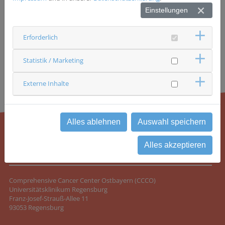
www.zks-regensburg.de
Einstellungen
Erforderlich
Statistik / Marketing
Externe Inhalte
Alles ablehnen
Auswahl speichern
Alles akzeptieren
KONTAKT
Comprehensive Cancer Center Ostbayern (CCCO)
Universitätsklinikum Regensburg
Franz-Josef-Strauß-Allee 11
93053 Regensburg