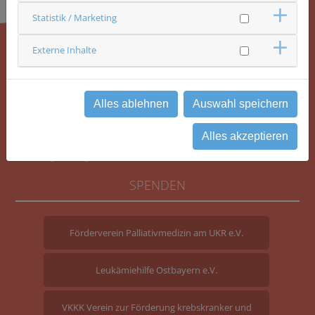
Statistik / Marketing
Externe Inhalte
KONTAKT
Alles ablehnen
Auswahl speichern
Comprehensive Cancer Center Ostbayern (CCCO)
Universitätsklinikum Regensburg
Alles akzeptieren
Franz-Josef-Strauß-Allee 11
93053 Regensburg
SPENDEN
Förderverein Palliativmedizin am UKR e.V.
Leukämiehilfe Ostbayern e.V.
VKKK Verein zur Förderung krebskranker und