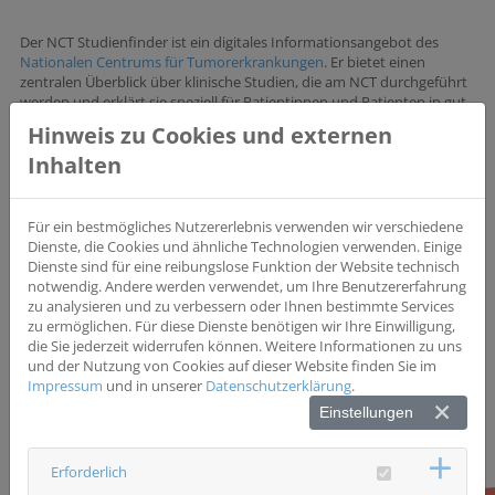
Der NCT Studienfinder ist ein digitales Informationsangebot des
Nationalen Centrums für Tumorerkrankungen
. Er bietet einen
zentralen Überblick über klinische Studien, die am NCT durchgeführt
werden und erklärt sie speziell für Patientinnen und Patienten in gut
verständlicher Sprache.
Hinweis zu Cookies und externen
Inhalten
Das Ziel des NCT ist es, Patientinnen und Patienten einen besseren
Zugang zu neuen Diagnose- und Therapieoptionen zu ermöglichen
und gleichzeitig ihre Lebensqualität zu verbessern. Deshalb werden
die Perspektiven und Bedürfnisse von Patientinnen und Patienten
Für ein bestmögliches Nutzererlebnis verwenden wir verschiedene
auch bei der Entwicklung und Durchführung der Studien
Dienste, die Cookies und ähnliche Technologien verwenden. Einige
berücksichtigt
.
Dienste sind für eine reibungslose Funktion der Website technisch
notwendig. Andere werden verwendet, um Ihre Benutzererfahrung
Hier gelangen Sie zum
NCT-Studienfinder
.
zu analysieren und zu verbessern oder Ihnen bestimmte Services
zu ermöglichen. Für diese Dienste benötigen wir Ihre Einwilligung,
die Sie jederzeit widerrufen können. Weitere Informationen zu uns
und der Nutzung von Cookies auf dieser Website finden Sie im
Impressum
und in unserer
Datenschutzerklärung
.
Einstellungen
Erforderlich