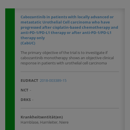
Cabozantinib in patients with locally advanced or
metastatic Urothelial Cell carcinoma who have
progressed after cisplatin-based chemotherapy and
anti-PD-1/PD-L1 therapy or after anti-PD-1/PD-L1
therapy only
(CabUC)
The primary objective of the trial is to investigate if
cabozantinib monotherapy shows an objective clinical
response in patients with urothelial cell carcinoma
EUDRACT
2018-003389-15
NCT
-
DRKS
-
Krankheitsentität(en)
Harnblase, Harnleiter, Niere