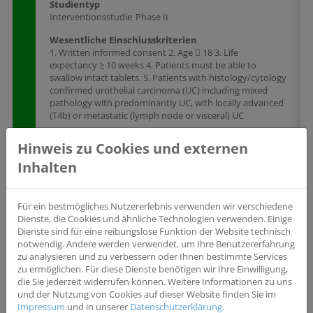
Studientyp
Interventionsstudie
Phase II
Wesentliche Einschlusskriterien
1. Written informed consent 2. Age  18 3. Life
expectancy ≥ 10 weeks 4. Patients must be able to
swallow intact tablets. 5. Patients with histology/cytology
confirmed urothelial carcinoma (UC) including mixed
pathology with predominantly UC, with locally advanced
(T4b) or metastatic (lymph node or visceral) UC
Hinweis zu Cookies und externen
Wesentliche Ausschlusskriterien
Inhalten
Radiation, chemotherapy, or other anti-cancer therapy
<4 weeks prior to enrollment in the study. 2. Patients
previously treated with small molecule tyrosine kinase
inhibitors. 3. Systemic treatment with radionuclides <4
Für ein bestmögliches Nutzererlebnis verwenden wir verschiedene
weeks prior to enrollment in the study, and subjects with
Dienste, die Cookies und ähnliche Technologien verwenden. Einige
clinically relevant ongoing complications from prior
Dienste sind für eine reibungslose Funktion der Website technisch
radiation therapy. 4. Abdominal surgery <10 weeks prior
notwendig. Andere werden verwendet, um Ihre Benutzererfahrung
to enrollment in the study. Complete wound healing
zu analysieren und zu verbessern oder Ihnen bestimmte Services
must be observed at least 10 days prior to enrollment,
zu ermöglichen. Für diese Dienste benötigen wir Ihre Einwilligung,
and patients should not have relevant ongoing
die Sie jederzeit widerrufen können. Weitere Informationen zu uns
complications at study enrollment. 5. Inadequate organ
und der Nutzung von Cookies auf dieser Website finden Sie im
and bone marrow function as evidenced by: 
Impressum
und in unserer
Datenschutzerklärung
.