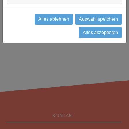
Studienzentrale
0941 9446736
cotrialassociates(at)ukr.de
Alles ablehnen
Auswahl speichern
zurück
Alles akzeptieren
KONTAKT