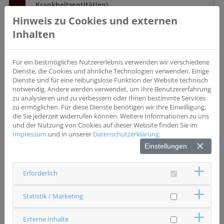
Krankheitsentität(en)
Bauchspeicheldrüse (Pankreas)
Hinweis zu Cookies und externen
Studientyp
Inhalten
Interventionsstudie
Phase II
Wesentliche Einschlusskriterien
Für ein bestmögliches Nutzererlebnis verwenden wir verschiedene
Histologisch bestätigte Diagnose hepatisch
Dienste, die Cookies und ähnliche Technologien verwenden. Einige
metastasiertes Adenokarzinom des Pankreas, Patienten
Dienste sind für eine reibungslose Funktion der Website technisch
über 18 Jahre, EGOG Status 0-1, adäquate Funktion von
notwendig. Andere werden verwendet, um Ihre Benutzererfahrung
Niere , Leber
zu analysieren und zu verbessern oder Ihnen bestimmte Services
zu ermöglichen. Für diese Dienste benötigen wir Ihre Einwilligung,
die Sie jederzeit widerrufen können. Weitere Informationen zu uns
Wesentliche Ausschlusskriterien
und der Nutzung von Cookies auf dieser Website finden Sie im
Schwangerschaft, Lungenfibrose, Leberzirrhose, aktive
Impressum
und in unserer
Datenschutzerklärung
.
Infektion, tumorspezifische Behandlung des
Adenomkarzinoms des Pankreas, signifikanter Aszites
Einstellungen
Erforderlich
Status
rekrutierend
Statistik / Marketing
Ansprechpartner & Kontakt
Universitätsklinikum Regensburg
Chirurgie
Externe Inhalte