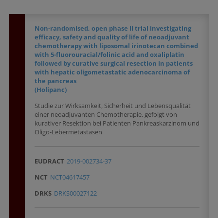
Non-randomised, open phase II trial investigating
efficacy, safety and quality of life of neoadjuvant
chemotherapy with liposomal irinotecan combined
with 5-fluorouracial/folinic acid and oxaliplatin
followed by curative surgical resection in patients
with hepatic oligometastatic adenocarcinoma of
the pancreas
(Holipanc)
Studie zur Wirksamkeit, Sicherheit und Lebensqualität
einer neoadjuvanten Chemotherapie, gefolgt von
kurativer Resektion bei Patienten Pankreaskarzinom und
Oligo-Lebermetastasen
EUDRACT
2019-002734-37
NCT
NCT04617457
DRKS
DRKS00027122