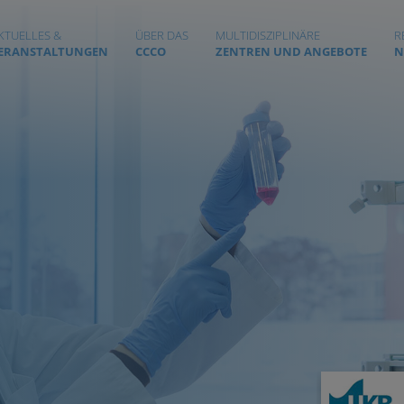
KTUELLES &
ÜBER DAS
MULTIDISZIPLINÄRE
R
ERANSTALTUNGEN
CCCO
ZENTREN UND ANGEBOTE
N