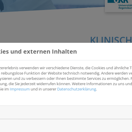
KLINISCH
ies und externen Inhalten
zererlebnis verwenden wir verschiedene Dienste, die Cookies und ähnliche
PROOFS-Registry - Premenopausal women with breast can
ine reibungslose Funktion der Website technisch notwendig. Andere werden 
(PROOFS)
ysieren und zu verbessern oder Ihnen bestimmte Services zu ermöglichen. F
igung, die Sie jederzeit widerrufen können. Weitere Informationen zu uns u
Langzeitnachsorge bei Brustkrebs mit mittlerem/hohem Rezidiv
Sie im
Impressum
und in unserer
Datenschutzerklärung
.
Ovarialfunktion od. Chemotherapie behandelt wird.
EUDRACT
-
NCT
NCT05792150
Krankheitsentität(en)
Wesentliche Eins
Brust
* Primärtumordiagno