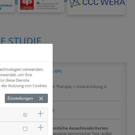
E STUDIE
 Technologien verwenden.
cer optimally treated with OFS
verwendet, um Ihre
ür diese Dienste
nd der Nutzung von Cookies
risiko, welcher mit endokriner Therapie + Unterdrückung d.
Einstellungen
DRKS
-
chlusskriterien
Wesentliche Ausschlusskriterien
se nicht älter als drei
* Ein anderer genomischer Test, außer