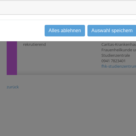
Monate * mittleres 
Studientyp
Rezidivrisiko * ni
Beobachtungsstudie
Rezidivrisiko
Alles ablehnen
Auswahl speichern
Status
Ansprechpartner
rekrutierend
Caritas-Krankenhau
Frauenheilkunde un
Studienzentrale
0941 7823401
fhk-studienzentrum
zurück