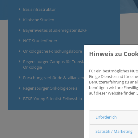
Basisinfrastruktur
Klinische Studien
Bayernweites Studienregister BZKF
NCT-Studienfinder
Onkologische Forschungslabore
Hinweis zu Cook
Regensburger Campus für Translationale
Onkologie
Für ein bestmögliches Nut
Einige Dienste sind für e
Forschungsverbünde & -allianzen
Benutzererfahrung zu anal
benötigen wir Ihre Einwill
Regensburger Onkologiepreis
auf dieser Website finden 
BZKF-Young Scientist Fellowship
Erforderlich
Statistik / Marketing