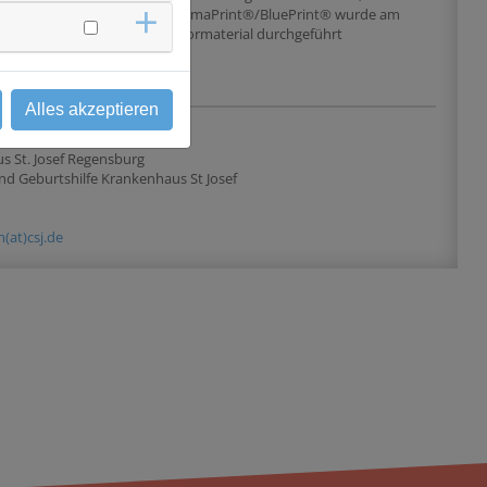
bis hohes klinisches
MammaPrint®/BluePrint® wurde am
edriges genomisches
Tumormaterial durchgeführt
Alles akzeptieren
 & Kontakt
s St. Josef Regensburg
d Geburtshilfe Krankenhaus St Josef
(at)csj.de