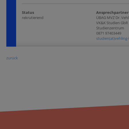
Status
Ansprechpartner
rekrutierend
ÜBAG MVZ Dr. Vehl
VK&K Studien GbR
Studienzentrum
0871 97403449
studien(at)vehling-
zurück