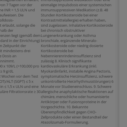
von 7 Tagen vor der
einmalige Impulsdosis einer systemischen
ne INR < 1,5 ULN und
immunsuppressiven Medikation (z.B. 48
aufweisen. Die
Stunden Kortikosteroide bei einer
lldosis-
Kontrastmittelallergie) erhalten haben,
t erlaubt, solange die
sind zugelassen. Inhalative Kortikosteroide
halb der
bei chronisch obstruktiver
renzen liegt (gemäß dem
Lungenerkrankung oder Asthma
dard in der Einrichtung)
bronchiale, ergänzende Mineralo-
m Zeitpunkt der
Kortikosteroide oder niedrig dosierte
t mindestens drei
Kortikosteroide bei
e Dosis an
Nebennierenrindeninsuffizienz sind
einnimmt.
zulässig 8. Klinisch signifikante
 x 109/L (>100,000 pro
kardiovaskuläre Erkrankung (inkl.
≥ 9 g/dL
Myokardinfarkt, instabile Angina Pectoris,
 2 Wochen vor dem Test
symptomatische Herzinsuffizienz, schwere
GOT)/ALT (SGPT) ≤ 5 x
unkontrollierte Herzrhythmusstörungen) 6
n ≤ 1,5 x ULN und eine
Monate vor Studieneinschluss. 9. Schwere
äre Filtrationsrate ≥ 30
allergische anaphylaktische Reaktionen auf
chimäre, menschliche oder humanisierte
Antikörper oder Fusionsproteine in der
Vorgeschichte. 10. Bekannte
Überempfindlichkeit gegen CHO-
Zellprodukte oder einen Bestandteil der
Atezolizumab-Formulierung.