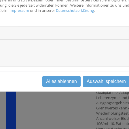
Status 0 - 2 8. Unge
igung, die Sie jederzeit widerrufen können. Weitere Informationen zu uns u
Oxaliplatin-basiert
Sie im
Impressum
und in unserer
Datenschutzerklärung
.
Chemotherapie ode
Oxaliplatin-basier
Chemotherapie dur
Kriterien für die U
Oxaliplatin sind: - 
sensorische Neurop
Intervall-Verlänger
Medikation mit Arz
bekanntermaßen da
verlängern - Nieren
(glomeruläre Filtra
Suboptimal eingeste
(HbA1C > 6,5%) mit
Alles ablehnen
Auswahl speichern
Verschlimmerung be
Prämedikation für
Oxaliplatin 9. Adäq
Leberenzyme und N
Ausgangsergebniss
Grenzwertes kann e
Wiederholungstest
Anzahl weißer Blut
106/mL 10. Patiente
therapeutische Ant