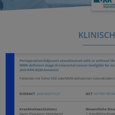
KLINISCH
Perioperative/Adjuvant atezolizumab with or without t
MMR-deficient stage III colorectal cancer ineligible for
(AIO-KRK-0220-Antonio)
Patienten mit hoher MSI oderMMR-defizientem kolorektalem Kar
EUDRACT
2020-002715-21
NCT
NCT05118724
Krankheitsentität(en)
Wesentliche Eins
Darm (Dickdarm, Mastdarm)
1. Schriftliche Einw