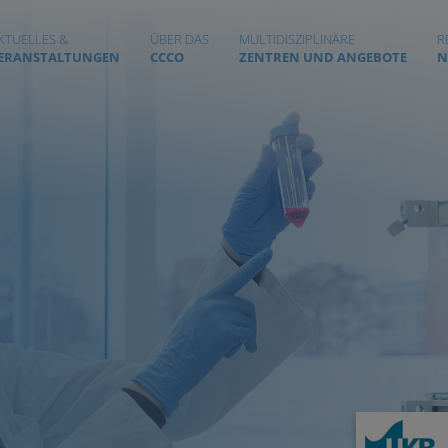
KTUELLES &
ÜBER DAS
MULTIDISZIPLINÄRE
R
ERANSTALTUNGEN
CCCO
ZENTREN UND ANGEBOTE
N