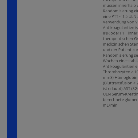
müssen innerhalb 
Randomisierung ei
eine PTT < 1,5 ULN 
Verwendung von Vo
Antikoagulantien is
INR oder PTT inner
therapeutischen G
medizinischen Stan
und der Patient zu
Randomisierung sei
Wochen eine stabil
Antikoagulantien 
Thrombozyten ≥ 100
mm3) Hämoglobin 
(Bluttransfusion >
ist erlaubt) AST (S
ULN Serum-Kreatini
berechnete glomerul
mL/min