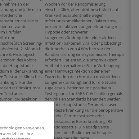
Teilnahme an der
Wochen vor der Randomisierung,
rschung, und jede nach
einschließlich, aber nicht beschränkt auf
rforderliche
Krankenhausaufenthalte wegen
tenschutzrichtlinie in
Infektionskomplikationen, Bakteriämie,
atienten vor der
bekannter aktiver Lungenerkrankung mit
 im Prüfplan
Hypoxie oder schwerer
iffe und
Lungenentzündung oder einer aktiven
nschließlich Screening-
Infektion (bakteriell, viral oder pilzbedingt),
uholen ist. 2. Männlich
die innerhalb von 4 Wochen vor der
Jahre 3. Histologisch
Randomisierung eine systemische Therapie
karzinom des Kolons
erfordert. Patienten, die prophylaktisch
r die Hauptstudie:
Antibiotika erhalten (z.B. zur Vorbeugung
dium III der Erkrankung
einer Harnwegsinfektion oder einer
e Teilstudie: Klinisches
Exazerbation der chronisch obstruktiven
rankung 5. Für die
Lungenerkrankung), sind für die Studie
sezierter Primärtumor
zugelassen. Patienten mit positivem
e Teilstudie:
Testergebnis für SARS-CoV2 sollten gemäß
rtumor; R0-Resektion
den lokalen Standards behandelt werden
esezierte Patienten
2. Für die Hauptstudie: Fernmetastasen
ie verbleiben.) 6. Tumor
oder Resterkrankung Für die perioperative
SI-H) oder MMR-
Teilstudie: Fernmetastasen oder
ür die Hauptstudie:
makroskopische Resterkrankung (R2-
ie oder aus reseziertem
Resektionsstatus) 3. Neoadjuvante
 Technologien verwenden.
ie perioperative
Strahlen- oder Radiochemotherapie;
verwendet, um Ihre
t aus Biopsie 7. ECOG-
vorherige neoadjuvante
ür diese Dienste