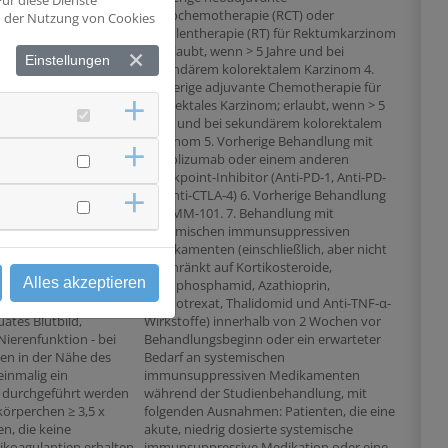
eignet für eine
Radiochemotherapie (RCT) oder
nd der Nutzung von Cookies
e adjuvante
Strahlentherapie (RT) für Rektumkarzinom
r Ablehnung einer
ist erlaubt, wenn > 5 Jahre und bei
Einstellungen
ten adjuvanten
sekundärem kolorektalem Karzinom 4.
ch den Patienten
Vorherige adjuvante Chemotherapie für
ntauglichkeit von
kolorektales Karzinom; erlaubt, wenn > 5
Alter ≥70 - Periphere
Jahre und bei sekundärem kolorektalem
athie > Grad 1 - QT-
Karzinom 5. Vorherige Behandlung mit
ung oder gleichzeitige
Atezolizumab oder einem anderen
neimitteln, die
Checkpoint-Inhibitor (Anti-PD-1, Anti-PD-
s QT-Intervall
L1, Anti-CTLA-4) 6. Vorherige Behandlung
insuffizienz
mit IMM-101. 7. Behandlung mit
tionsrate < 60 mL/min) -
systemischen immunsuppressiven
llter Diabetes mellitus
Medikamenten (einschließlich, aber nicht
 dem Risiko einer
beschränkt auf Kortikosteroide,
Alles akzeptieren
i Kortikoid-
Cyclophosphamid, Azathioprin,
 eine Chemotherapie mit
Methotrexat, Thalidomid und Anti-TNF-α-
uates Blutbild,
Wirkstoffe) innerhalb von 2 Wochen vor
ierenfunktion - bei
Behandlungsbeginn oder ein erwarteter
en in der Nähe des
Bedarf an systemischen
inmalig ein
immunsuppressiven Medikamenten
 durchgeführt werden
während der Studienbehandlung, mit
körperchen ≥ 3,5 x
folgenden Ausnahmen: Patienten, die eine
n, die keine
akute, niedrig dosierte systemische
ikoagulantien erhalten,
immunsuppressive Medikation oder eine