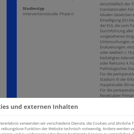
einschließlich der 
Studientyp
translationalen Fo
Interventionsstudie
Phase II
lokalen Gesetzten e
Einwilligung (EU-Da
der EU), die vom P
Durchführung aller
vorgesehenen Eingr
Untersuchungen, ei
Evaluierungen, einz
oder weiblich ≥ 18 
bestätigtes Adeno
oder Rektums 4. Fü
Pathologisches Sta
Für die perioperativ
Stadium III der Erk
Hauptstudie: R0-re
Für die perioperativ
Resektabler Primä
wird erwartet (R1-r
ies und externen Inhalten
können in der Stud
mit hohem MSI (M
defizient (dMMR) F
bewertet aus Biops
zererlebnis verwenden wir verschiedene Dienste, die Cookies und ähnliche
Tumorgewebe Für d
ine reibungslose Funktion der Website technisch notwendig. Andere werden 
Teilstudie: bewerte
ysieren und zu verbessern oder Ihnen bestimmte Services zu ermöglichen. F