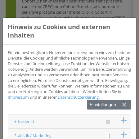
Cohort 2: non-metastatic castration-resistant prostate
cancer (nmCRPC) or o Cohort 3: metastatic hormone
sensitive prostate cancer (mHSPC) or o Cohort 4:
metastatic castration-resistant prostate cancer (mCRPC)
(irrespective of treatment choice, treatment line) •
Hinweis zu Cookies und externen
Patients who will receive a new line of systemic therapy
Inhalten
at the time of study entry or up to 4 weeks thereafter.
Regarding Cohort 4 this includes patients with a new
diagnosis of mCRPC (=first line mCRPC) after either
treatment for mHSPC or non-metastatic CRPC as well as
Für ein bestmögliches Nutzererlebnis verwenden wir verschiedene
patients with prior mCRPC treatments (2nd, 3rd, … line). •
Dienste, die Cookies und ähnliche Technologien verwenden. Einige
For Cohorts 1, 2 and 3: Disease proven by clinical
Dienste sind für eine reibungslose Funktion der Website technisch
measures (i.e. standard imaging) to be either unsuitable
notwendig. Andere werden verwendet, um Ihre Benutzererfahrung
for local salvage treatment (e.g. surgery, radiotherapy) or
zu analysieren und zu verbessern oder Ihnen bestimmte Services
local treatment is declined by the patient. • Patients, who
zu ermöglichen. Für diese Dienste benötigen wir Ihre Einwilligung,
are able and willing to sign the informed consent form
die Sie jederzeit widerrufen können. Weitere Informationen zu uns
und der Nutzung von Cookies auf dieser Website finden Sie im
Impressum
und in unserer
Datenschutzerklärung
.
Wesentliche Ausschlusskriterien
Einstellungen
Patients who are not eligible for observation due to
severe comorbidities or unavailability according to the
treating physician
Erforderlich
Statistik / Marketing
Status