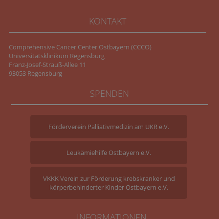
KONTAKT
Comprehensive Cancer Center Ostbayern (CCCO)
Universitätsklinikum Regensburg
Franz-Josef-Strauß-Allee 11
93053 Regensburg
SPENDEN
Förderverein Palliativmedizin am UKR e.V.
Leukämiehilfe Ostbayern e.V.
VKKK Verein zur Förderung krebskranker und
körperbehinderter Kinder Ostbayern e.V.
INFORMATIONEN