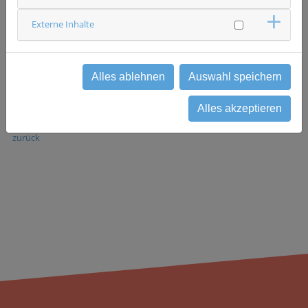
rekrutierend
Externe Inhalte
Ansprechpartner & Kontakt
Caritas-Krankenhaus St. Josef Regensburg
Urologie
Studienzentrale
Alles ablehnen
Auswahl speichern
0941 7823506
uro-studienzentrum(at)csj.de
Alles akzeptieren
zurück