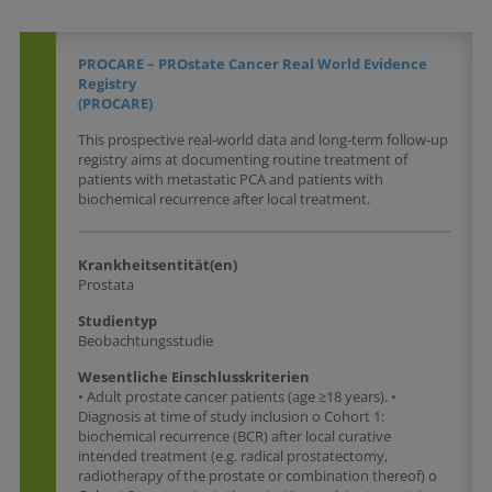
PROCARE – PROstate Cancer Real World Evidence
Registry
(PROCARE)
This prospective real-world data and long-term follow-up
registry aims at documenting routine treatment of
patients with metastatic PCA and patients with
biochemical recurrence after local treatment.
Krankheitsentität(en)
Prostata
Studientyp
Beobachtungsstudie
Wesentliche Einschlusskriterien
• Adult prostate cancer patients (age ≥18 years). •
Diagnosis at time of study inclusion o Cohort 1:
biochemical recurrence (BCR) after local curative
intended treatment (e.g. radical prostatectomy,
radiotherapy of the prostate or combination thereof) o