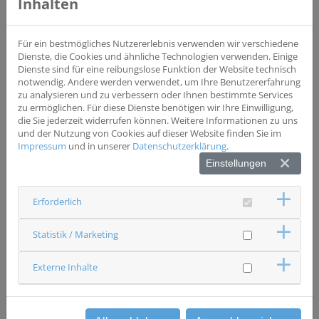
Inhalten
Studientyp
Interventionsstudie
Phase II
Für ein bestmögliches Nutzererlebnis verwenden wir verschiedene
Wesentliche Einschlusskriterien
Dienste, die Cookies und ähnliche Technologien verwenden. Einige
lokal fortgeschrittene Rektumkarzinome
Dienste sind für eine reibungslose Funktion der Website technisch
notwendig. Andere werden verwendet, um Ihre Benutzererfahrung
zu analysieren und zu verbessern oder Ihnen bestimmte Services
Wesentliche Ausschlusskriterien
zu ermöglichen. Für diese Dienste benötigen wir Ihre Einwilligung,
Frühstadien, hoher Sitz
die Sie jederzeit widerrufen können. Weitere Informationen zu uns
und der Nutzung von Cookies auf dieser Website finden Sie im
Impressum
und in unserer
Datenschutzerklärung
.
Status
Einstellungen
Studie beendet
Ansprechpartner & Kontakt
Erforderlich
Universitätsklinikum Regensburg
Strahlentherapie
Studienzentrale
Statistik / Marketing
0941 9447620
studien.stt(at)ukr.de
Externe Inhalte
zurück