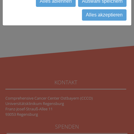
Alles ablehnen
Auswahl speichern
Alles akzeptieren
KONTAKT
Comprehensive Cancer Center Ostbayern (CCCO)
Universitätsklinikum Regensburg
Franz-Josef-Strauß-Allee 11
93053 Regensburg
SPENDEN