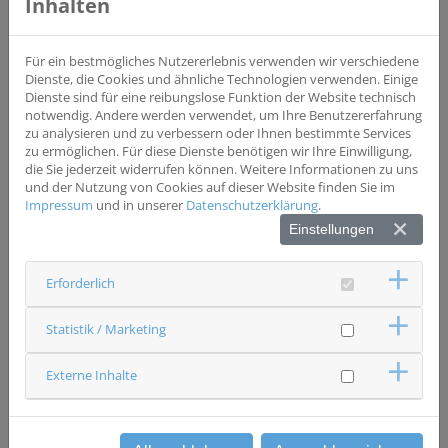
Inhalten
Studientyp
Interventionsstudie
Phase III
Für ein bestmögliches Nutzererlebnis verwenden wir verschiedene
Wesentliche Einschlusskriterien
Dienste, die Cookies und ähnliche Technologien verwenden. Einige
Inoperable Pankreaskarzinome
Dienste sind für eine reibungslose Funktion der Website technisch
notwendig. Andere werden verwendet, um Ihre Benutzererfahrung
zu analysieren und zu verbessern oder Ihnen bestimmte Services
Wesentliche Ausschlusskriterien
zu ermöglichen. Für diese Dienste benötigen wir Ihre Einwilligung,
Operabilität Fernmetastasen
die Sie jederzeit widerrufen können. Weitere Informationen zu uns
und der Nutzung von Cookies auf dieser Website finden Sie im
Impressum
und in unserer
Datenschutzerklärung
.
Status
Einstellungen
Studie beendet
Ansprechpartner & Kontakt
Erforderlich
Universitätsklinikum Regensburg
Strahlentherapie
Studienzentrale
Statistik / Marketing
0941 9447620
studien.stt(at)ukr.de
Externe Inhalte
zurück