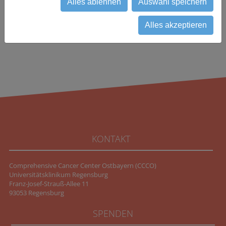
Alles ablehnen
Auswahl speichern
Alles akzeptieren
KONTAKT
Comprehensive Cancer Center Ostbayern (CCCO)
Universitätsklinikum Regensburg
Franz-Josef-Strauß-Allee 11
93053 Regensburg
SPENDEN