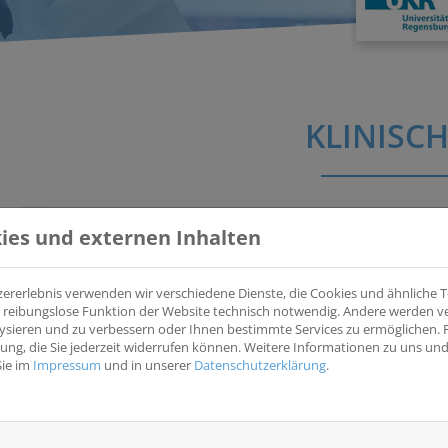
KLINISCH
ies und externen Inhalten
Multinationales multizentrisches Register für Kinder, J
progredienten oder rezidivierten Medulloblastomen, P
(ZNS-PNETs) und Ependymomen
(HIT-Rez Register)
zererlebnis verwenden wir verschiedene Dienste, die Cookies und ähnliche
ine reibungslose Funktion der Website technisch notwendig. Andere werden 
Register für Kinder, Jugendliche und junge Erwachsene mit ni
ysieren und zu verbessern oder Ihnen bestimmte Services zu ermöglichen. F
aufgetretenen Tumoren des zentralen Nervensystems oder H
igung, die Sie jederzeit widerrufen können. Weitere Informationen zu uns u
Sie im
Impressum
und in unserer
Datenschutzerklärung
.
EUDRACT
-
NCT
-