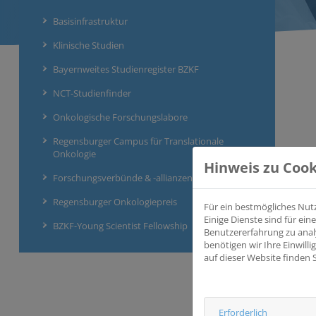
Basisinfrastruktur
Klinische Studien
Bayernweites Studienregister BZKF
NCT-Studienfinder
Onkologische Forschungslabore
Regensburger Campus für Translationale
Onkologie
Hinweis zu Cook
Forschungsverbünde & -allianzen
Regensburger Onkologiepreis
Für ein bestmögliches Nut
Einige Dienste sind für e
BZKF-Young Scientist Fellowship
Benutzererfahrung zu anal
benötigen wir Ihre Einwill
auf dieser Website finden 
Erforderlich