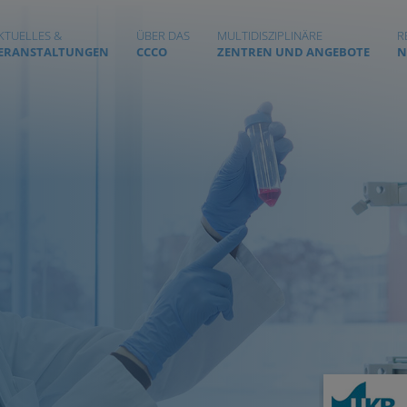
KTUELLES &
ÜBER DAS
MULTIDISZIPLINÄRE
R
ERANSTALTUNGEN
CCCO
ZENTREN UND ANGEBOTE
N