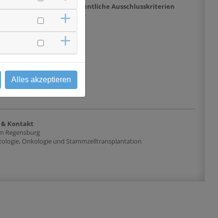
chlusskriterien
Wesentliche Ausschlusskriterien
 Bildgebungstechnische
keine
e Diagnose eines oben
mit Bestätigung der
prechpartner - Alter ab
ere Altersgrenze.
chritts oder erneuter
1.02.2013 - Erfolgte
willigung in einem
Alles akzeptieren
ntrum
 & Kontakt
kum Regensburg
tologie, Onkologie und Stammzelltransplantation