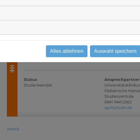
Krankheitsentität(en)
Wesentliche Eins
Gehirntumore (ZNS-Tumore) (Kinder und
- Histologisch und
Jugendliche)
(MRT/CT) gesichert
Gehirn und Rückenmark (ZNS)
genannten Tumors 
studieneigenen Ans
Studientyp
3 Monaten, ohne ob
Beobachtungsstudie
Diagnose des Forts
Auftritt nach dem 0
Aufklärung und Ein
Alles ablehnen
Auswahl speichern
teilnehmenden Ze
Status
Ansprechpartner
Studie beendet
Universitätsklini
Pädiatrische Häma
Studienzentrale
0941 94412063
spoh(at)ukr.de
zurück