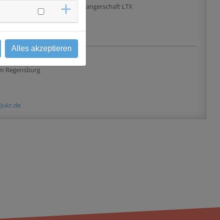
Jahre
Schwangerschaft LTX
Alles akzeptieren
 & Kontakt
kum Regensburg
t)ukr.de