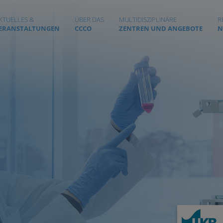
KTUELLES &
ÜBER DAS
MULTIDISZIPLINÄRE
R
ERANSTALTUNGEN
CCCO
ZENTREN UND ANGEBOTE
N