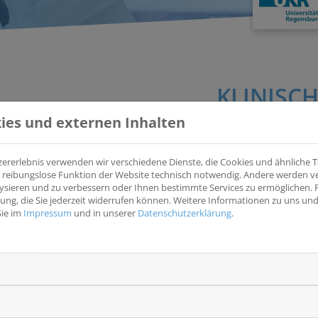
KLINISCH
ies und externen Inhalten
zererlebnis verwenden wir verschiedene Dienste, die Cookies und ähnliche
Prospective, multicenter study to evaluate the Hepatoce
ine reibungslose Funktion der Website technisch notwendig. Andere werden 
and disease-free survival of patients after resection of 
ysieren und zu verbessern oder Ihnen bestimmte Services zu ermöglichen. F
(HCCIS as prognosticator for overall and disease-free survi
igung, die Sie jederzeit widerrufen können. Weitere Informationen zu uns u
Sie im
Impressum
und in unserer
Datenschutzerklärung
.
To establish the Hepatocellular Immune Score (HCCIS) as a new to
hepatocellular carcinoma that can be widely used in the clinical
EUDRACT
-
NCT
NCT02718235
Krankheitsentität(en)
Wesentliche Eins