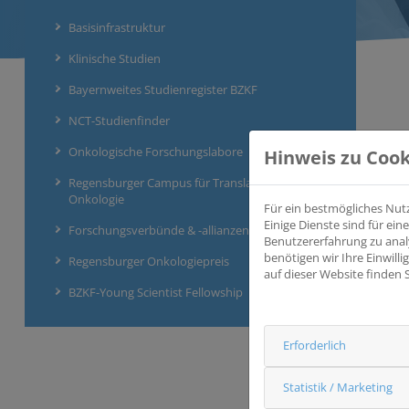
Basisinfrastruktur
Klinische Studien
Bayernweites Studienregister BZKF
NCT-Studienfinder
Onkologische Forschungslabore
Hinweis zu Cook
Regensburger Campus für Translationale
Onkologie
Für ein bestmögliches Nut
Einige Dienste sind für e
Forschungsverbünde & -allianzen
Benutzererfahrung zu anal
benötigen wir Ihre Einwill
Regensburger Onkologiepreis
auf dieser Website finden 
BZKF-Young Scientist Fellowship
Erforderlich
Statistik / Marketing