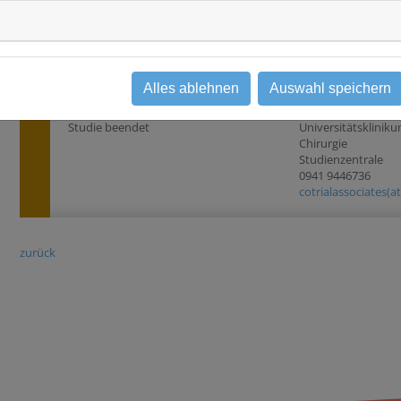
Leber
HCC Resektion >18 
Studientyp
Beobachtungsstudie
Alles ablehnen
Auswahl speichern
Status
Ansprechpartner
Studie beendet
Universitätsklini
Chirurgie
Studienzentrale
0941 9446736
cotrialassociates(a
zurück