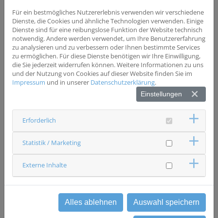
Wesentliche Einschlusskriterien
Diagnosestellung bzw. Therapiestart nicht älter als 4
Für ein bestmögliches Nutzererlebnis verwenden wir verschiedene
Wochen.
Dienste, die Cookies und ähnliche Technologien verwenden. Einige
Dienste sind für eine reibungslose Funktion der Website technisch
notwendig. Andere werden verwendet, um Ihre Benutzererfahrung
zu analysieren und zu verbessern oder Ihnen bestimmte Services
zu ermöglichen. Für diese Dienste benötigen wir Ihre Einwilligung,
die Sie jederzeit widerrufen können. Weitere Informationen zu uns
und der Nutzung von Cookies auf dieser Website finden Sie im
Status
Impressum
und in unserer
Datenschutzerklärung
.
rekrutierend
Einstellungen
Ansprechpartner & Kontakt
ÜBAG MVZ Dr. Vehling-Kaiser GmbH
VK&K Studien GbR
Erforderlich
Studienzentrum
0871 97403449
studien(at)vehling-kaiser.de
Statistik / Marketing
Externe Inhalte
zurück
Alles ablehnen
Auswahl speichern