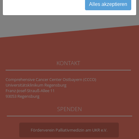
Alles akzeptieren
KONTAKT
Comprehensive Cancer Center Ostbayern (CCCO)
Universitätsklinikum Regensburg
Franz-Josef-Strauß-Allee 11
93053 Regensburg
SPENDEN
Förderverein Palliativmedizin am UKR e.V.