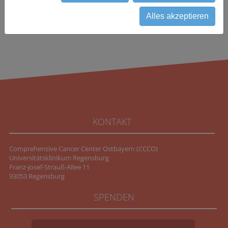
Alles akzeptieren
KONTAKT
Comprehensive Cancer Center Ostbayern (CCCO)
Universitätsklinikum Regensburg
Franz-Josef-Strauß-Allee 11
93053 Regensburg
SPENDEN