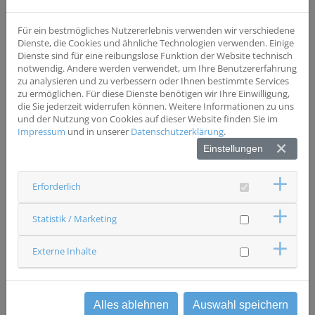
Wesentliche Ausschlusskriterien
Pat. vor transanaler Vollwandexzision Pat., bei denen die
Befragung vor der Therapie nicht möglich ist, z.B.
Für ein bestmögliches Nutzererlebnis verwenden wir verschiedene
aufgrund einer Notfalloperation Wenn Pat. , die extern
Dienste, die Cookies und ähnliche Technologien verwenden. Einige
neoadjuvant vorbehandelt wurden und sich zum ersten
Dienste sind für eine reibungslose Funktion der Website technisch
Mal vor Operation nach Durchführung bei uns im
notwendig. Andere werden verwendet, um Ihre Benutzererfahrung
Zentrum vorstellen Bei Pat. mit nur Anuspraeter-Anlage
zu analysieren und zu verbessern oder Ihnen bestimmte Services
ohne Resektion
zu ermöglichen. Für diese Dienste benötigen wir Ihre Einwilligung,
die Sie jederzeit widerrufen können. Weitere Informationen zu uns
und der Nutzung von Cookies auf dieser Website finden Sie im
Impressum
und in unserer
Datenschutzerklärung
.
Status
rekrutierend
Einstellungen
Ansprechpartner & Kontakt
Caritas-Krankenhaus St. Josef Regensburg
Erforderlich
Chirurgie - St. Josef
Studienzentrale
0941 7823811
Statistik / Marketing
chir-studienzentrum(at)csj.de
Externe Inhalte
zurück
Alles ablehnen
Auswahl speichern