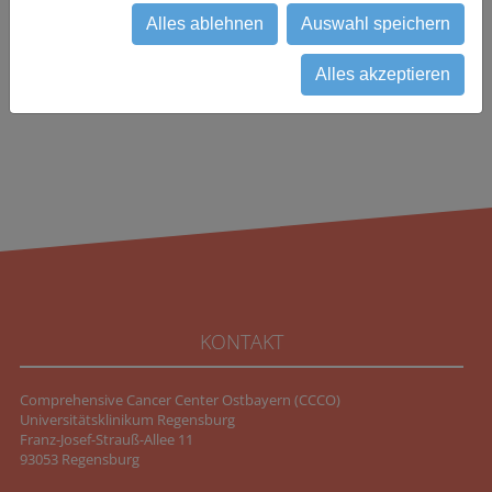
zurück
Alles ablehnen
Auswahl speichern
Alles akzeptieren
KONTAKT
Comprehensive Cancer Center Ostbayern (CCCO)
Universitätsklinikum Regensburg
Franz-Josef-Strauß-Allee 11
93053 Regensburg