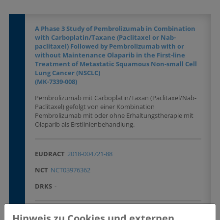
A Phase 3 Study of Pembrolizumab in Combination
with Carboplatin/Taxane (Paclitaxel or Nab-
paclitaxel) Followed by Pembrolizumab with or
without Maintenance Olaparib in the First-line
Treatment of Metastatic Squamous Non-small Cell
Lung Cancer (NSCLC)
(MK-7339-008)
Pembrolizumab mit Carboplatin/Taxan (Paclitaxel/Nab-
Paclitaxel) gefolgt von einer Kombination
Pembrolizumab mit oder ohne Erhaltungstherapie mit
Olaparib als Erstlinienbehandlung.
EUDRACT
2018-004721-88
NCT
NCT03976362
DRKS
-
Krankheitsentität(en)
Hinweis zu Cookies und externen