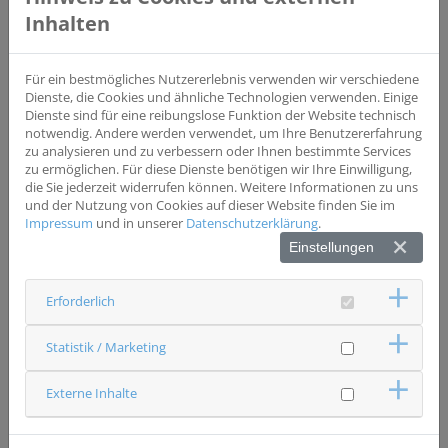
Lunge
Inhalten
Studientyp
Interventionsstudie
Phase III
Für ein bestmögliches Nutzererlebnis verwenden wir verschiedene
Wesentliche Einschlusskriterien
Dienste, die Cookies und ähnliche Technologien verwenden. Einige
- Plattenepithelkarzinom - Stadium IV
Dienste sind für eine reibungslose Funktion der Website technisch
notwendig. Andere werden verwendet, um Ihre Benutzererfahrung
zu analysieren und zu verbessern oder Ihnen bestimmte Services
Wesentliche Ausschlusskriterien
zu ermöglichen. Für diese Dienste benötigen wir Ihre Einwilligung,
- Adenokarzinom - Stadium I-III - Tumor ist systemisch
die Sie jederzeit widerrufen können. Weitere Informationen zu uns
Vorbehandelt
und der Nutzung von Cookies auf dieser Website finden Sie im
Impressum
und in unserer
Datenschutzerklärung
.
Einstellungen
Status
Studie beendet
Erforderlich
Ansprechpartner & Kontakt
Universitätsklinikum Regensburg
Innere Medizin II
Statistik / Marketing
Studienzentrale
0941 9444475
Externe Inhalte
studien.pneumologie(at)ukr.de