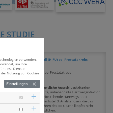
E STUDIE
 Technologien verwenden.
 Fokussierten Ultraschall (HIFU) bei Prostatakrebs
verwendet, um Ihre
ür diese Dienste
ssierten Ultraschall (HIFU) bei Prostatakrebs
nd der Nutzung von Cookies
Einstellungen
chlusskriterien
Wesentliche Ausschlusskriterien
rostatakarzinom, bei
1. Akute, unbehandelte Harnwegsinfektion.
Therapie eine
2. Vorbestehende Harnwegs- oder
rankheitssituation
Rektumfistel. 3. Analstenosen, die das
rständnis zur freiwilligen
Einführen des HIFU-Schallkopfes nicht
ermöglichen.