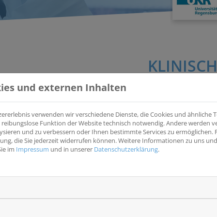
KLINISCH
ies und externen Inhalten
zererlebnis verwenden wir verschiedene Dienste, die Cookies und ähnliche
Anwendungsbeobachtung der Therapie mit Hochintensivem
ine reibungslose Funktion der Website technisch notwendig. Andere werden 
(Focal One_@-registry)
ysieren und zu verbessern oder Ihnen bestimmte Services zu ermöglichen. F
Anwendungsbeobachtung der Therapie mit Hochintensivem Foku
igung, die Sie jederzeit widerrufen können. Weitere Informationen zu uns u
Sie im
Impressum
und in unserer
Datenschutzerklärung
.
Krankheitsentität(en)
Wesentliche Eins
Prostata
1. Patienten mit P
denen eine lokale 
Studientyp
Verbesserung der K
Beobachtungsstudie
verspricht. 2. Einve
Teilnahme an der