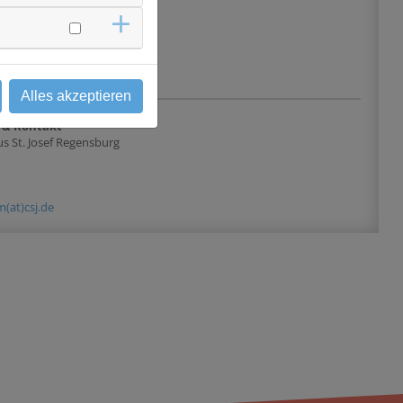
chtung nach
lärung über Natur und
ung, bestätigt durch
ufklärungsdokument.
Alles akzeptieren
 & Kontakt
s St. Josef Regensburg
(at)csj.de