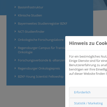
Basisinfrastruktur
Klinische Studien
Bayernweites Studienregister BZKF
NCT-Studienfinder
Onkologische Forschungslabore
Hinweis zu Cook
Regensburger Campus für Translationale
Onkologie
Für ein bestmögliches Nut
Forschungsverbünde & -allianzen
Einige Dienste sind für e
Benutzererfahrung zu anal
Regensburger Onkologiepreis
benötigen wir Ihre Einwill
auf dieser Website finden 
BZKF-Young Scientist Fellowship
Erforderlich
Statistik / Marketing