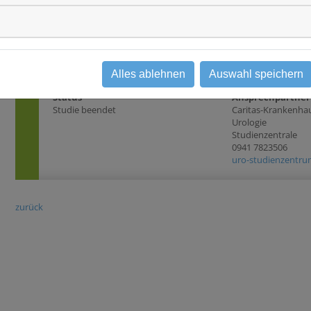
Anwendungsbeoba
vollständiger Aufk
Zweck der Beobacht
Unterschrift auf A
Alles ablehnen
Auswahl speichern
Status
Ansprechpartner
Studie beendet
Caritas-Krankenhau
Urologie
Studienzentrale
0941 7823506
uro-studienzentrum
zurück