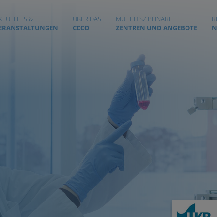
KTUELLES &
ÜBER DAS
MULTIDISZIPLINÄRE
R
ERANSTALTUNGEN
CCCO
ZENTREN UND ANGEBOTE
N