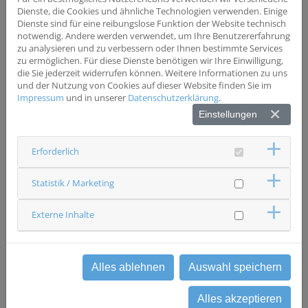
Wesentliche Ausschlusskriterien
Dienste, die Cookies und ähnliche Technologien verwenden. Einige
*Für diese Studie wurden keine Ausschlusskriterien
Dienste sind für eine reibungslose Funktion der Website technisch
definiert
notwendig. Andere werden verwendet, um Ihre Benutzererfahrung
zu analysieren und zu verbessern oder Ihnen bestimmte Services
zu ermöglichen. Für diese Dienste benötigen wir Ihre Einwilligung,
Status
die Sie jederzeit widerrufen können. Weitere Informationen zu uns
rekrutierend
und der Nutzung von Cookies auf dieser Website finden Sie im
Impressum
und in unserer
Datenschutzerklärung
.
Ansprechpartner & Kontakt
Universitätsklinikum Regensburg
Einstellungen
Dermatologie und Venerologie
Studienzentrale
Erforderlich
0941 9441639
studien-dermatologie(at)ukr.de
Statistik / Marketing
zurück
Externe Inhalte
Alles ablehnen
Auswahl speichern
Alles akzeptieren