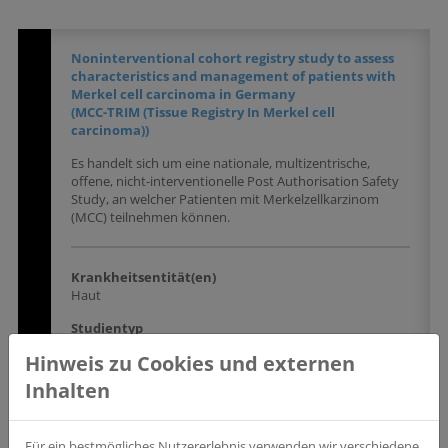
Noninterventional cohort registry study to assess
characteristics and management of patients with
Merkel cell carcinoma in Germany
(MCC-TRIM (Tissue Registry In Merkel cell
carcinoma))
Es handelt sich um eine nationale, multizentrische,
offene, nicht-interventionelle Post Authorisation Safety
Study, an welcher Patienten mit Merkelzellkarzinom
(MCC) teilnehmen können.
Krankheitsentität(en)
Haut
Studientyp
Beobachtungsstudie
Hinweis zu Cookies und externen
Wesentliche Einschlusskriterien
Inhalten
*Diagnose eines Merkelzellkarzinoms
Für ein bestmögliches Nutzererlebnis verwenden wir verschiedene