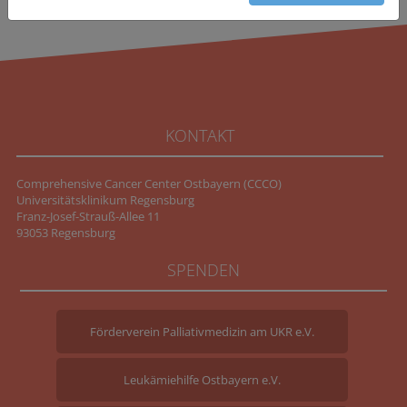
KONTAKT
Comprehensive Cancer Center Ostbayern (CCCO)
Universitätsklinikum Regensburg
Franz-Josef-Strauß-Allee 11
93053 Regensburg
SPENDEN
Förderverein Palliativmedizin am UKR e.V.
Leukämiehilfe Ostbayern e.V.