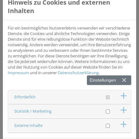
Hinweis zu Cookies und externen
Wesentliche Einschlusskriterien
Referenzpathologisch bestätigte histologische Diagnose
Inhalten
einer der o.g. Erkrankungen des Kindes- und Jugendalters
Alter bei Diagnose: 0 – 18 Jahre Zustimmung (informed
consent) der gesetzlichen Vertreter und/oder des
Für ein bestmögliches Nutzererlebnis verwenden wir verschiedene
betroffenen Patienten zur Teilnahme am Register
Dienste, die Cookies und ähnliche Technologien verwenden. Einige
Dienste sind für eine reibungslose Funktion der Website technisch
notwendig. Andere werden verwendet, um Ihre Benutzererfahrung
Wesentliche Ausschlusskriterien
zu analysieren und zu verbessern oder Ihnen bestimmte Services
Fehlende oder widerrufene Zustimmung (informed
zu ermöglichen. Für diese Dienste benötigen wir Ihre Einwilligung,
consent) der gesetzlichen Vertreter und/oder des
die Sie jederzeit widerrufen können. Weitere Informationen zu uns
betroffenen Patienten zur Teilnahme am Register
und der Nutzung von Cookies auf dieser Website finden Sie im
Impressum
und in unserer
Datenschutzerklärung
.
Einstellungen
Status
rekrutierend
Erforderlich
Ansprechpartner & Kontakt
Universitätsklinikum Regensburg
Pädiatrische Hämatologie, Onkologie und
Statistik / Marketing
Stammzelltransplantation
Studienzentrale
Externe Inhalte
0941 94412063
spoh(at)ukr.de