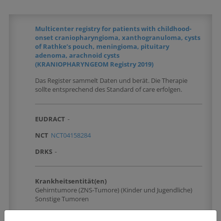
Multicenter registry for patients with childhood-
onset craniopharyngioma, xanthogranuloma, cysts
of Rathke’s pouch, meningioma, pituitary
adenoma, arachnoid cysts
(KRANIOPHARYNGEOM Registry 2019)
Das Register sammelt Daten und berät. Die Therapie
sollte entsprechend des Standard of care erfolgen.
EUDRACT
-
NCT
NCT04158284
DRKS
-
Krankheitsentität(en)
Gehirntumore (ZNS-Tumore) (Kinder und Jugendliche)
Sonstige Tumoren