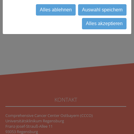
Alles ablehnen
Auswahl speichern
zurück
Alles akzeptieren
KONTAKT
Comprehensive Cancer Center Ostbayern (CCCO)
Universitätsklinikum Regensburg
Franz-Josef-Strauß-Allee 11
93053 Regensburg