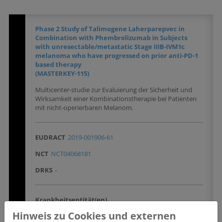
Phase 2 Study of Talimogene Laherparepvec in
Combination with Phembrolizumab in Subjects
with unresectable/metastatic Stage IIIB-IVM1c
melanoma who have progressed on prior anti-PD-1
based therapy
(MASTERKEY-115)
Multicenter-studie zur Evaluierung der Sicherheit und
Wirksamkeit einer Kombinationstherapie bei Patienten
mit nicht-operierbaren Melanom.
EUDRACT
2019-001906-61
NCT
NCT04068181
DRKS
-
Krankheitsentität(en)
Haut
Hinweis zu Cookies und externen