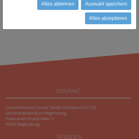
zurück
Alles ablehnen
Auswahl speichern
Alles akzeptieren
KONTAKT
Comprehensive Cancer Center Ostbayern (CCCO)
Universitätsklinikum Regensburg
Franz-Josef-Strauß-Allee 11
93053 Regensburg
SPENDEN