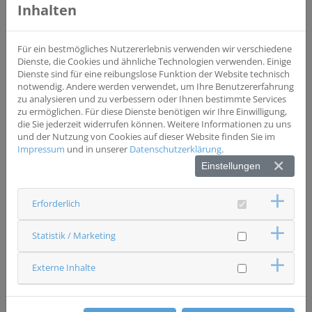
Studientyp
Inhalten
Interventionsstudie
Phase II
Wesentliche Einschlusskriterien
Für ein bestmögliches Nutzererlebnis verwenden wir verschiedene
*über 18 Jahre *Melanom inoperabel oder
Dienste, die Cookies und ähnliche Technologien verwenden. Einige
metastasierend Status IIIB, IIIC, IIID, IVMIa, IVM1b oder
Dienste sind für eine reibungslose Funktion der Website technisch
IVM1c
notwendig. Andere werden verwendet, um Ihre Benutzererfahrung
zu analysieren und zu verbessern oder Ihnen bestimmte Services
zu ermöglichen. Für diese Dienste benötigen wir Ihre Einwilligung,
Wesentliche Ausschlusskriterien
die Sie jederzeit widerrufen können. Weitere Informationen zu uns
*Menigitis
und der Nutzung von Cookies auf dieser Website finden Sie im
Impressum
und in unserer
Datenschutzerklärung
.
Einstellungen
Status
Studie beendet
Erforderlich
Ansprechpartner & Kontakt
Universitätsklinikum Regensburg
Dermatologie und Venerologie
Statistik / Marketing
Studienzentrale
0941 9441639
studien-dermatologie(at)ukr.de
Externe Inhalte