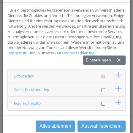
Wesentliche Einschlusskriterien
Patienten mit Peritonealcarcinose, keine
Für ein bestmögliches Nutzererlebnis verwenden wir verschiedene
Altersbegrenzung
Dienste, die Cookies und ähnliche Technologien verwenden. Einige
Dienste sind für eine reibungslose Funktion der Website technisch
notwendig. Andere werden verwendet, um Ihre Benutzererfahrung
Wesentliche Ausschlusskriterien
zu analysieren und zu verbessern oder Ihnen bestimmte Services
keine
zu ermöglichen. Für diese Dienste benötigen wir Ihre Einwilligung,
die Sie jederzeit widerrufen können. Weitere Informationen zu uns
und der Nutzung von Cookies auf dieser Website finden Sie im
Status
Impressum
und in unserer
Datenschutzerklärung
.
rekrutierend
Einstellungen
Ansprechpartner & Kontakt
Universitätsklinikum Regensburg
Erforderlich
Chirurgie
Studienzentrale
0941 9446736
Statistik / Marketing
cotrialassociates(at)ukr.de
Externe Inhalte
zurück
Alles ablehnen
Auswahl speichern