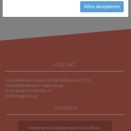
Alles akzeptieren
KONTAKT
Comprehensive Cancer Center Ostbayern (CCCO)
Universitätsklinikum Regensburg
Franz-Josef-Strauß-Allee 11
93053 Regensburg
SPENDEN
Förderverein Palliativmedizin am UKR e.V.