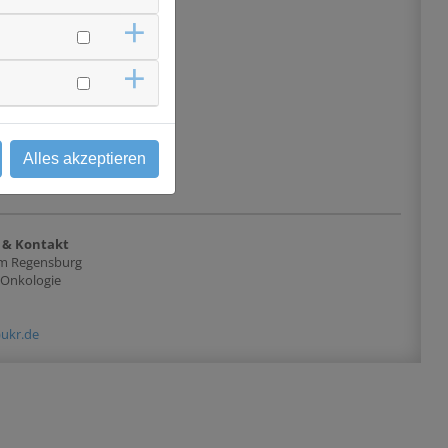
Sammlung von
Alles akzeptieren
 & Kontakt
kum Regensburg
oOnkologie
)ukr.de