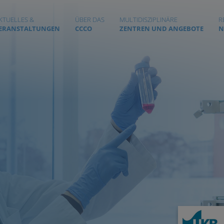
KTUELLES &
ÜBER DAS
MULTIDISZIPLINÄRE
R
ERANSTALTUNGEN
CCCO
ZENTREN UND ANGEBOTE
N