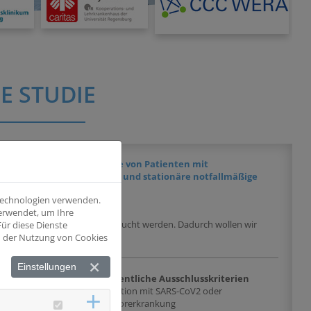
E STUDIE
Immunantwort und Prognose von Patienten mit
en – ambulante Nachsorge und stationäre notfallmäßige
 Technologien verwenden.
verwendet, um Ihre
der Tumorerkrankungen untersucht werden. Dadurch wollen wir
ür diese Dienste
läufen zusammenhängen.
nd der Nutzung von Cookies
Einstellungen
chlusskriterien
Wesentliche Ausschlusskriterien
en Infektion mit SARS-
Infektion mit SARS-CoV2 oder
/oder Tumorerkrankung
Tumorerkrankung