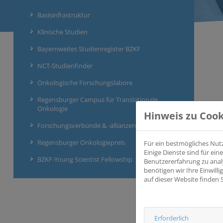
Basisinfrastruktur
Klinische Studien
Bayernweites Studienregister BZKF
NCT-Studienfinder
Onkologische Forschungslabore
Regensburger Campus für Translationale
Onkologie
Hinweis zu Cook
Forschungsverbünde & -allianzen
Regensburger Onkologiepreis
Für ein bestmögliches Nut
Einige Dienste sind für e
BZKF-Young Scientist Fellowship
Benutzererfahrung zu anal
benötigen wir Ihre Einwill
auf dieser Website finden 
Erforderlich