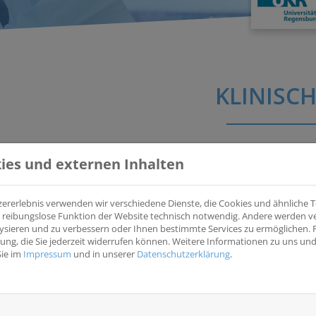
KLINISCH
ies und externen Inhalten
SARS-CoV2: Auswirkungen auf intestinales Mikrobiom, 
Tumorerkrankungen am Beispiel zweier Modellsituation
Aufnahme
zererlebnis verwenden wir verschiedene Dienste, die Cookies und ähnliche
(COVUR-Tumor)
ine reibungslose Funktion der Website technisch notwendig. Andere werden 
Es sollen Krankheitsverläufe von Patienten mit COVID und/o
ysieren und zu verbessern oder Ihnen bestimmte Services zu ermöglichen. F
Biomarker identifizieren, die mit bestimmten Krankheitsver
igung, die Sie jederzeit widerrufen können. Weitere Informationen zu uns u
Sie im
Impressum
und in unserer
Datenschutzerklärung
.
Krankheitsentität(en)
Wesentliche Eins
Brust
Erwachsene Patient
Haut
CoV2 (COVID) und