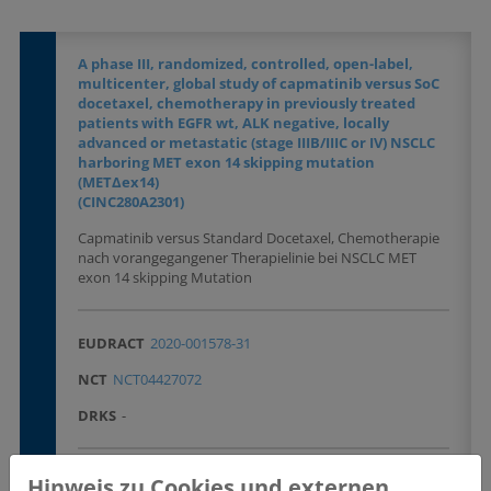
A phase III, randomized, controlled, open-label,
multicenter, global study of capmatinib versus SoC
docetaxel, chemotherapy in previously treated
patients with EGFR wt, ALK negative, locally
advanced or metastatic (stage IIIB/IIIC or IV) NSCLC
harboring MET exon 14 skipping mutation
(METΔex14)
(CINC280A2301)
Capmatinib versus Standard Docetaxel, Chemotherapie
nach vorangegangener Therapielinie bei NSCLC MET
exon 14 skipping Mutation
EUDRACT
2020-001578-31
NCT
NCT04427072
DRKS
-
Krankheitsentität(en)
Hinweis zu Cookies und externen