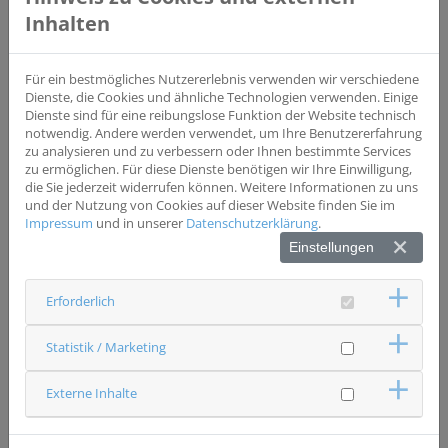
Lunge
Inhalten
Studientyp
Interventionsstudie
Phase III
Für ein bestmögliches Nutzererlebnis verwenden wir verschiedene
Wesentliche Einschlusskriterien
Dienste, die Cookies und ähnliche Technologien verwenden. Einige
- NSCLC Stadium IIIB/IIIC oder IV - EGFR wt/Alk neg mit
Dienste sind für eine reibungslose Funktion der Website technisch
cMET Ex14 Mutation
notwendig. Andere werden verwendet, um Ihre Benutzererfahrung
zu analysieren und zu verbessern oder Ihnen bestimmte Services
zu ermöglichen. Für diese Dienste benötigen wir Ihre Einwilligung,
Wesentliche Ausschlusskriterien
die Sie jederzeit widerrufen können. Weitere Informationen zu uns
- keine vorangegangene Therapielinie
und der Nutzung von Cookies auf dieser Website finden Sie im
Impressum
und in unserer
Datenschutzerklärung
.
Einstellungen
Status
Studie beendet
Erforderlich
Ansprechpartner & Kontakt
Universitätsklinikum Regensburg
Innere Medizin II
Statistik / Marketing
Studienzentrale
0941 9444475
Externe Inhalte
studien.pneumologie(at)ukr.de