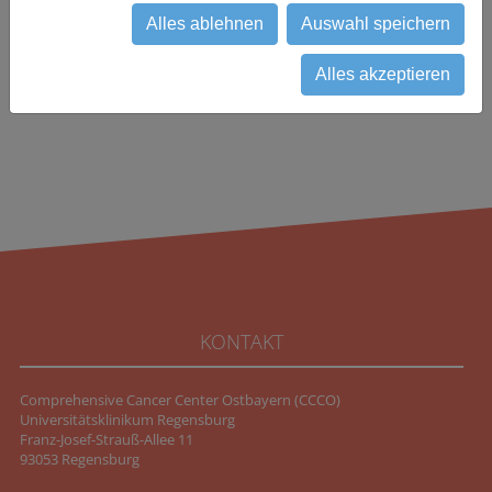
zurück
Alles ablehnen
Auswahl speichern
Alles akzeptieren
KONTAKT
Comprehensive Cancer Center Ostbayern (CCCO)
Universitätsklinikum Regensburg
Franz-Josef-Strauß-Allee 11
93053 Regensburg