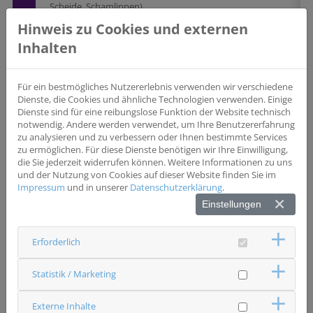
Scheide, Schamlippen)
Hinweis zu Cookies und externen
Studientyp
Beobachtungsstudie
Inhalten
Wesentliche Einschlusskriterien
* neu diagnostiziert mit fortgeschrittenem Eierstock-,
Für ein bestmögliches Nutzererlebnis verwenden wir verschiedene
Eileiter- oder Bauchfellkrebs * BRCA1/2-Mutationstest
Dienste, die Cookies und ähnliche Technologien verwenden. Einige
wurde durchgeführt oder ist vorgesehen
Dienste sind für eine reibungslose Funktion der Website technisch
notwendig. Andere werden verwendet, um Ihre Benutzererfahrung
zu analysieren und zu verbessern oder Ihnen bestimmte Services
Wesentliche Ausschlusskriterien
zu ermöglichen. Für diese Dienste benötigen wir Ihre Einwilligung,
* aktuelle oder vorgesehene systemische Behandlung
die Sie jederzeit widerrufen können. Weitere Informationen zu uns
eines anderen Tumors neben o.g. Krebsarten *
und der Nutzung von Cookies auf dieser Website finden Sie im
Nichteignung für eine Platin-Chemotherapie oder ein
Impressum
und in unserer
Datenschutzerklärung
.
Fortschreiten der Erkrankung unter Chemotherapie
noch vor Einschluss in diese Beobachtungsstudie
Einstellungen
Erforderlich
Status
rekrutierend
Statistik / Marketing
Ansprechpartner & Kontakt
Caritas-Krankenhaus St. Josef Regensburg
Frauenheilkunde und Geburtshilfe Krankenhaus St Josef
Externe Inhalte