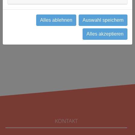
Studienzentrale
0941 7823401
fhk-studienzentrum(at)csj.de
Alles ablehnen
Auswahl speichern
zurück
Alles akzeptieren
KONTAKT