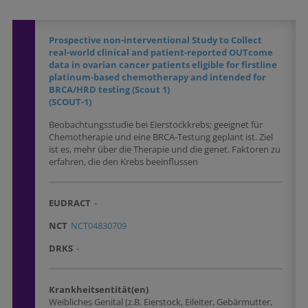
Prospective non-interventional Study to Collect
real-world clinical and patient-reported OUTcome
data in ovarian cancer patients eligible for firstline
platinum-based chemotherapy and intended for
BRCA/HRD testing (Scout 1)
(SCOUT-1)
Beobachtungsstudie bei Eierstockkrebs; geeignet für
Chemotherapie und eine BRCA-Testung geplant ist. Ziel
ist es, mehr über die Therapie und die genet. Faktoren zu
erfahren, die den Krebs beeinflussen
EUDRACT
-
NCT
NCT04830709
DRKS
-
Krankheitsentität(en)
Weibliches Genital (z.B. Eierstock, Eileiter, Gebärmutter,