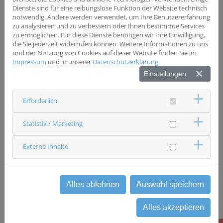
Zweittumor
Dienste sind für eine reibungslose Funktion der Website technisch
notwendig. Andere werden verwendet, um Ihre Benutzererfahrung
zu analysieren und zu verbessern oder Ihnen bestimmte Services
Status
zu ermöglichen. Für diese Dienste benötigen wir Ihre Einwilligung,
rekrutierend
die Sie jederzeit widerrufen können. Weitere Informationen zu uns
und der Nutzung von Cookies auf dieser Website finden Sie im
Ansprechpartner & Kontakt
Impressum
und in unserer
Datenschutzerklärung
.
Universitätsklinikum Regensburg
Dermatologie und Venerologie
Einstellungen
Studienzentrale
0941 9441639
Erforderlich
studien-dermatologie(at)ukr.de
Statistik / Marketing
zurück
Externe Inhalte
Alles ablehnen
Auswahl speichern
Alles akzeptieren