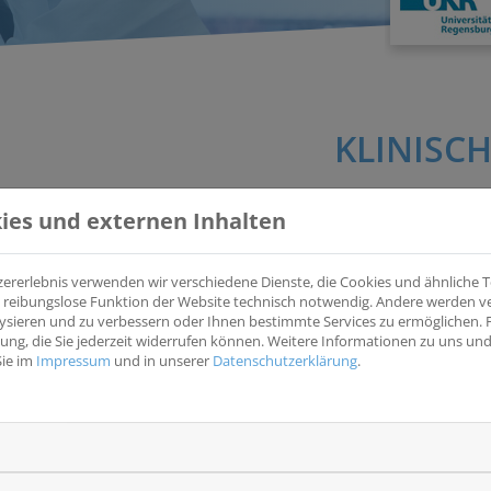
KLINISCH
ies und externen Inhalten
GBM AGILE Global Adaptive Trial Master Protocol:
(GBM AGILE)
zererlebnis verwenden wir verschiedene Dienste, die Cookies und ähnliche
ine reibungslose Funktion der Website technisch notwendig. Andere werden 
GBM AGILE ist eine biomarkerbasierte, mehrarmige Studie zur
ysieren und zu verbessern oder Ihnen bestimmte Services zu ermöglichen. F
Überleben von Patienten mit IDH-Wildtyp.
igung, die Sie jederzeit widerrufen können. Weitere Informationen zu uns u
Sie im
Impressum
und in unserer
Datenschutzerklärung
.
EUDRACT
2020-002250-24
NCT
NCT03970447
Krankheitsentität(en)
Wesentliche Eins
Gehirn und Rückenmark (ZNS)
- Histologisch bes