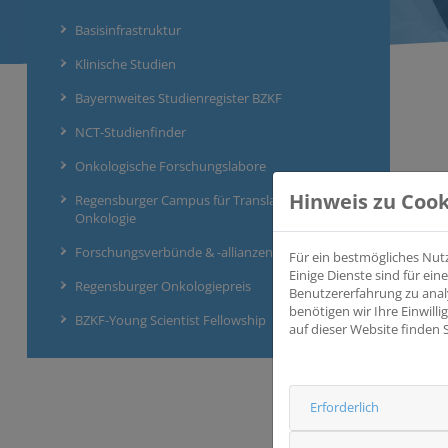
Basisinfrastruktur
Klinische Studien
Bayernweites Studienregister BZKF
NCT-Studienfinder
Onkologische Forschungslabore
Hinweis zu Cook
Regensburger Campus für Translationale
Onkologie
Forschungsverbünde & -allianzen
Für ein bestmögliches Nut
Einige Dienste sind für e
Regensburger Onkologiepreis
Benutzererfahrung zu anal
benötigen wir Ihre Einwill
BZKF-Young Scientist Fellowship
auf dieser Website finden 
Erforderlich