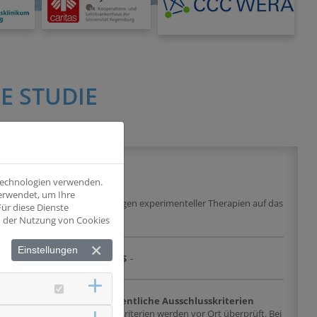
E STUDIE
 Technologien verwenden.
verwendet, um Ihre
 Untersuchung der Auswirkungen experimenteller Therapien auf das
ür diese Dienste
nd der Nutzung von Cookies
Einstellungen
DRKS
-
chlusskriterien
Wesentliche Ausschlusskriterien
tätigtes GBM des Grades
Alle Kriterien werden vor Ort überprüft. Bei