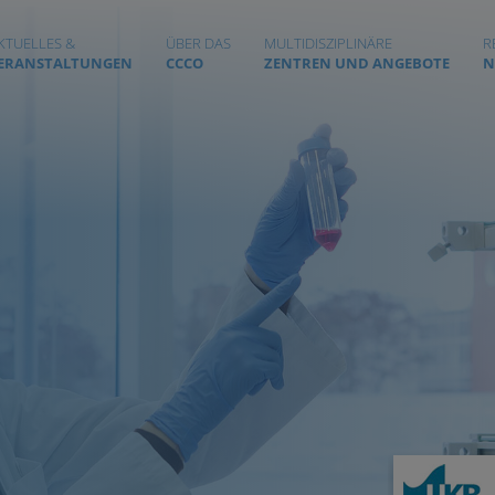
KTUELLES &
ÜBER DAS
MULTIDISZIPLINÄRE
R
ERANSTALTUNGEN
CCCO
ZENTREN UND ANGEBOTE
N