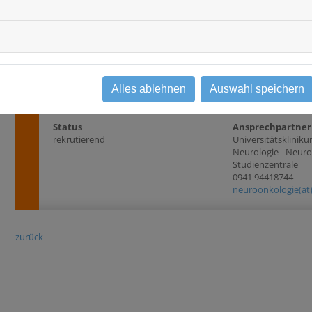
IV, einschließlich
Studientyp
Kriterien 2016; ID
Interventionsstudie
Phase II/III
durch eine chirurg
eine Biopsie festges
mind. 18 Jahre - n
mind. 60% - verfü
Alles ablehnen
Auswahl speichern
Status
Ansprechpartner
rekrutierend
Universitätsklini
Neurologie - Neur
Studienzentrale
0941 94418744
neuroonkologie(at
zurück