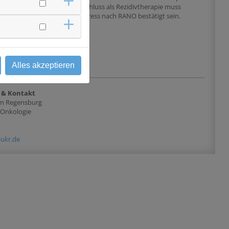
 Gliosarkom (WHO-
Einschluss als Rezidivtherapie muss
H-Wildtyp) das entweder
Progress nach RANO bestätigt sein.
ische Resektion oder
tellt wurde. - Alter
ormale Laborwerte - KPS
gbares Tumormaterial
Alles akzeptieren
 & Kontakt
kum Regensburg
oOnkologie
)ukr.de