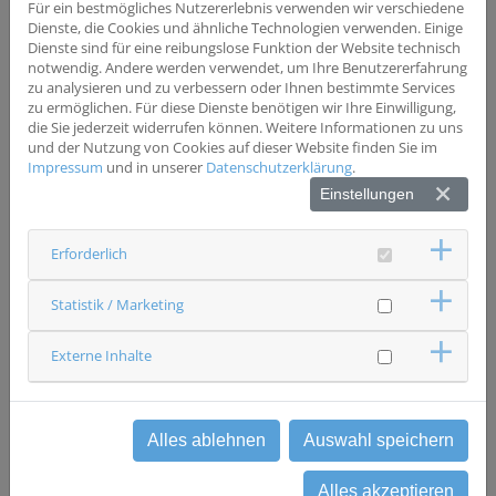
Für ein bestmögliches Nutzererlebnis verwenden wir verschiedene
Dienste, die Cookies und ähnliche Technologien verwenden. Einige
Wesentliche Ausschlusskriterien
Dienste sind für eine reibungslose Funktion der Website technisch
Unter 18 Jahren
notwendig. Andere werden verwendet, um Ihre Benutzererfahrung
zu analysieren und zu verbessern oder Ihnen bestimmte Services
zu ermöglichen. Für diese Dienste benötigen wir Ihre Einwilligung,
die Sie jederzeit widerrufen können. Weitere Informationen zu uns
Status
und der Nutzung von Cookies auf dieser Website finden Sie im
Studie beendet
Impressum
und in unserer
Datenschutzerklärung
.
Ansprechpartner & Kontakt
Einstellungen
Caritas-Krankenhaus St. Josef Regensburg
Urologie
Studienzentrale
Erforderlich
0941 7823506
uro-studienzentrum(at)csj.de
Statistik / Marketing
Externe Inhalte
zurück
Alles ablehnen
Auswahl speichern
Alles akzeptieren