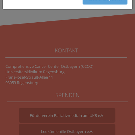
KONTAKT
Comprehensive Cancer Center Ostbayern (CCCO)
Universitätsklinikum Regensburg
Franz-Josef-Strauß-Allee 11
93053 Regensburg
SPENDEN
Förderverein Palliativmedizin am UKR e.V.
Leukämiehilfe Ostbayern e.V.