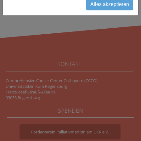
Alles akzeptieren
KONTAKT
Comprehensive Cancer Center Ostbayern (CCCO)
Universitätsklinikum Regensburg
Franz-Josef-Strauß-Allee 11
93053 Regensburg
SPENDEN
Förderverein Palliativmedizin am UKR e.V.