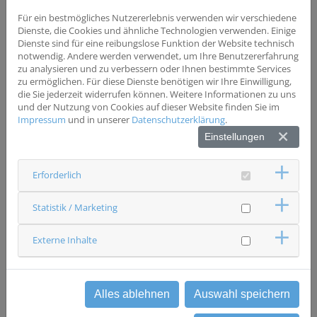
Wesentliche Einschlusskriterien
Alle Patienten zur Behandlung eines lokal begrenzten
Für ein bestmögliches Nutzererlebnis verwenden wir verschiedene
Prostatakarzinoms
Dienste, die Cookies und ähnliche Technologien verwenden. Einige
Dienste sind für eine reibungslose Funktion der Website technisch
notwendig. Andere werden verwendet, um Ihre Benutzererfahrung
zu analysieren und zu verbessern oder Ihnen bestimmte Services
zu ermöglichen. Für diese Dienste benötigen wir Ihre Einwilligung,
die Sie jederzeit widerrufen können. Weitere Informationen zu uns
und der Nutzung von Cookies auf dieser Website finden Sie im
Status
Impressum
und in unserer
Datenschutzerklärung
.
rekrutierend
Einstellungen
Ansprechpartner & Kontakt
Klinikum Weiden
Urologie
Erforderlich
Interdisziplinäres Studienzentrum
0961 30313307
studienzentrum(at)kno.ag
Statistik / Marketing
Externe Inhalte
zurück
Alles ablehnen
Auswahl speichern