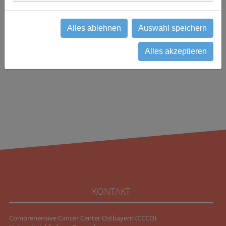
0941 94418744
neuroonkologie(at)ukr.de
Alles ablehnen
Auswahl speichern
zurück
Alles akzeptieren
KONTAKT
Comprehensive Cancer Center Ostbayern (CCCO)