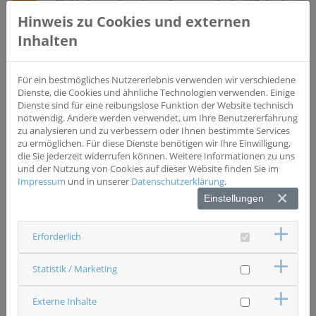
- Glioblastom mit positivem Tumorgewebe für EB1 durch
IHC bestimmt durch zentrale Labortests; -
Hinweis zu Cookies und externen
teilnahmeberechtigt sind Patienten mit GBM nach
Inhalten
vorheriger Chemoradiotherapie oder sekundärem GBM
nach vorheriger Chemo- oder Strahlentherapie - ab 18
Jahre
Für ein bestmögliches Nutzererlebnis verwenden wir verschiedene
Biomarker
Dienste, die Cookies und ähnliche Technologien verwenden. Einige
_EB1
Dienste sind für eine reibungslose Funktion der Website technisch
notwendig. Andere werden verwendet, um Ihre Benutzererfahrung
Wesentliche Ausschlusskriterien
zu analysieren und zu verbessern oder Ihnen bestimmte Services
- kein vorhandenes Tumormaterial - Blutdruck-
zu ermöglichen. Für diese Dienste benötigen wir Ihre Einwilligung,
Kombinationsbehandlung mit mehr als zwei
die Sie jederzeit widerrufen können. Weitere Informationen zu uns
blutdrucksenkenden Medikamenten - Progress der
und der Nutzung von Cookies auf dieser Website finden Sie im
Tumorerkrankung < 12 Wochen nach
Impressum
und in unserer
Datenschutzerklärung
.
Stahlentherapieende
Einstellungen
Status
Erforderlich
Studie beendet
Ansprechpartner & Kontakt
Statistik / Marketing
Universitätsklinikum Regensburg
Neurologie - NeuroOnkologie
Externe Inhalte
Studienzentrale