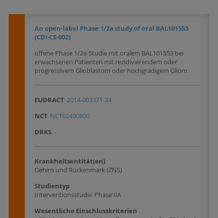
An open-label Phase 1/2a study of oral BAL101553
(CDI-CS-002)
offene Phase 1/2a-Studie mit oralem BAL101553 bei
erwachsenen Patienten mit rezidivierendem oder
progressivem Glioblastom oder hochgradigem Gliom
EUDRACT
2014-003371-34
NCT
NCT02490800
DRKS
-
Krankheitsentität(en)
Gehirn und Rückenmark (ZNS)
Studientyp
Interventionsstudie
Phase IIA
Wesentliche Einschlusskriterien