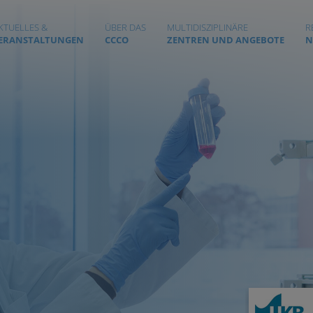
KTUELLES &
ÜBER DAS
MULTIDISZIPLINÄRE
R
ERANSTALTUNGEN
CCCO
ZENTREN UND ANGEBOTE
N