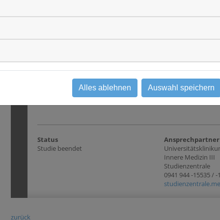
nach deren Abschlu
up in das Register
Das Register ist au
mit sogenannten "
"Ewing-ähnlichen S
anders als bei klini
Altersbegrenzung. 
Registerteilnehme
Biobank für Beglei
ein hoher Forschun
Alles ablehnen
Auswahl speichern
bedingten Diagnos
Therapieansätzen b
Status
Ansprechpartner
Studie beendet
Universitätsklini
Innere Medizin III
Studienzentrale
0941 944 -15535 / 
studienzentrale.me
zurück