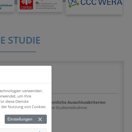
E STUDIE
 Technologien verwenden.
verwendet, um Ihre
ür diese Dienste
chlusskriterien
Wesentliche Ausschlusskriterien
nd der Nutzung von Cookies
e Patienten mit
andere Studienteilnahme
 metastasiertem EwS ein,
de klinische Studien
Einstellungen
rden können. Ebenso
us klinischen Studien