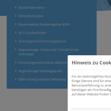
Basisinfrastruktur
Klinische Studien
Bayernweites Studienregister BZKF
NCT-Studienfinder
Onkologische Forschungslabore
Regensburger Campus für Translationale
Onkologie
Hinweis zu Cook
Forschungsverbünde & -allianzen
Regensburger Onkologiepreis
Für ein bestmögliches Nut
BZKF-Young Scientist Fellowship
Einige Dienste sind für e
Benutzererfahrung zu anal
benötigen wir Ihre Einwill
auf dieser Website finden 