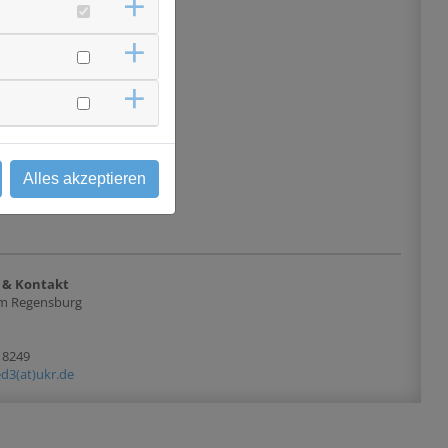
ß zum Langzeit Follow-
 eingeschlossen werden.
ch offen für Patienten
atypischen EwS" oder
arkomen". Es gibt
schen Studie, keine
Es wird Biomaterial der
r in der GPOH-CESS
tstudien gesammelt, da
gsbedarf zu genetisch-
Alles akzeptieren
e- und
esteht.
 & Kontakt
kum Regensburg
-18249
d3(at)ukr.de