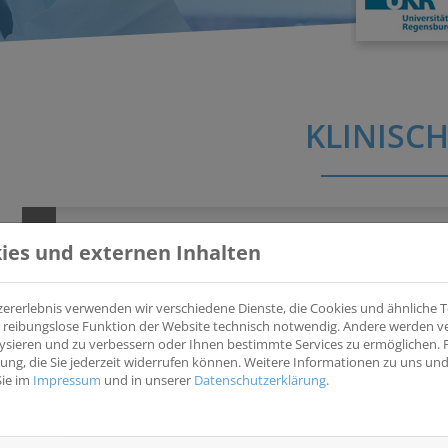
KLINISCH
International Euro Ewing Registry (iEER)
ies und externen Inhalten
(iEwingRegistry)
Ein multinational geführtes Ewing Sarkom (EwS) Register.
zererlebnis verwenden wir verschiedene Dienste, die Cookies und ähnliche
ine reibungslose Funktion der Website technisch notwendig. Andere werden 
ysieren und zu verbessern oder Ihnen bestimmte Services zu ermöglichen. F
Krankheitsentität(en)
Wesentliche Eins
igung, die Sie jederzeit widerrufen können. Weitere Informationen zu uns u
Knochen und Weichteile (Sarkome)
Neu diagnostiziert
Sie im
Impressum
und in unserer
Datenschutzerklärung
.
lokalisiertem oder
Studientyp
die nicht in laufen
Beobachtungsstudie
eingeschlossen we
können Patienten a