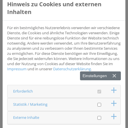
Speiseröhre
Hinweis zu Cookies und externen
Inhalten
Studientyp
Interventionsstudie
Phase III
Wesentliche Einschlusskriterien
Für ein bestmögliches Nutzererlebnis verwenden wir verschiedene
histologisch gesichertes Ösophaguskarzinom
Dienste, die Cookies und ähnliche Technologien verwenden. Einige
(Plattenepithelkarzinom) Inoperabilität abgeschlossene
Dienste sind für eine reibungslose Funktion der Website technisch
Radiochemotherapie ohne Progress
notwendig. Andere werden verwendet, um Ihre Benutzererfahrung
zu analysieren und zu verbessern oder Ihnen bestimmte Services
zu ermöglichen. Für diese Dienste benötigen wir Ihre Einwilligung,
Wesentliche Ausschlusskriterien
die Sie jederzeit widerrufen können. Weitere Informationen zu uns
Fernmetastasierung oder Progress nach
und der Nutzung von Cookies auf dieser Website finden Sie im
Radiochemotherapie
Impressum
und in unserer
Datenschutzerklärung
.
Einstellungen
Status
Studie beendet
Erforderlich
Ansprechpartner & Kontakt
Universitätsklinikum Regensburg
Statistik / Marketing
Strahlentherapie
Studienzentrale
Externe Inhalte
0941 9447620
studien.stt(at)ukr.de