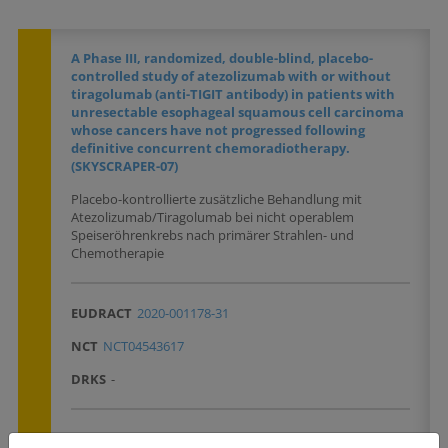
A Phase III, randomized, double-blind, placebo-
controlled study of atezolizumab with or without
tiragolumab (anti-TIGIT antibody) in patients with
unresectable esophageal squamous cell carcinoma
whose cancers have not progressed following
definitive concurrent chemoradiotherapy.
(SKYSCRAPER-07)
Placebo-kontrollierte zusätzliche Behandlung mit
Atezolizumab/Tiragolumab bei nicht operablem
Speiseröhrenkrebs nach primärer Strahlen- und
Chemotherapie
EUDRACT
2020-001178-31
NCT
NCT04543617
DRKS
-
Krankheitsentität(en)