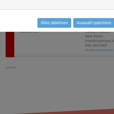
Studientyp
Beobachtungsstudie
Alles ablehnen
Auswahl speichern
Status
Ansprechpartner
rekrutierend
Klinikum Weiden
Med. Klinik I
Interdisziplinäres
0961 30313307
studienzentrum(at
zurück