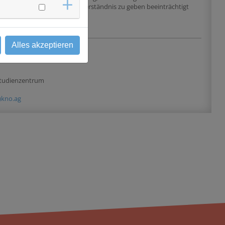
Einverständnis zu geben beeinträchtigt
Alles akzeptieren
 & Kontakt
 Studienzentrum
)kno.ag