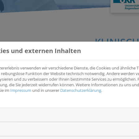
KLINISCH
ies und externen Inhalten
zererlebnis verwenden wir verschiedene Dienste, die Cookies und ähnliche
Deutsches MPN-Register und Biomaterialdatenbank für 
ine reibungslose Funktion der Website technisch notwendig. Andere werden 
(MPN-Register)
ysieren und zu verbessern oder Ihnen bestimmte Services zu ermöglichen. F
igung, die Sie jederzeit widerrufen können. Weitere Informationen zu uns u
Deutsches MPN-Register und Biomaterialdatenbank für BCR AB
Sie im
Impressum
und in unserer
Datenschutzerklärung
.
EUDRACT
-
NCT
NCT03125707
Krankheitsentität(en)
Wesentliche Eins
Blut (Leukämie), Lymphknoten,
Patienten mit eine
Knochenmark
Myelotische Neopla