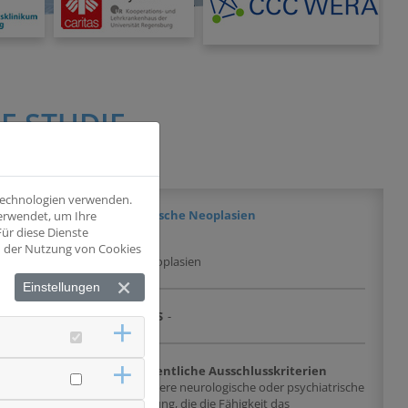
E STUDIE
 Technologien verwenden.
BCR ABL 1-negative Myelotische Neoplasien
verwendet, um Ihre
ür diese Dienste
nd der Nutzung von Cookies
L 1-negative Myelotische Neoplasien
Einstellungen
DRKS
-
chlusskriterien
Wesentliche Ausschlusskriterien
r BCR ABL 1-negative
Schwere neurologische oder psychiatrische
sie min. 18 Jahre
Störung, die die Fähigkeit das