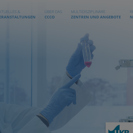
KTUELLES &
ÜBER DAS
MULTIDISZIPLINÄRE
R
ERANSTALTUNGEN
CCCO
ZENTREN UND ANGEBOTE
N