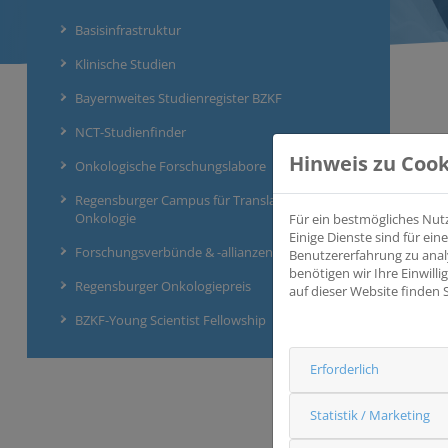
Basisinfrastruktur
Klinische Studien
Bayernweites Studienregister BZKF
NCT-Studienfinder
Hinweis zu Cook
Onkologische Forschungslabore
Regensburger Campus für Translationale
Onkologie
Für ein bestmögliches Nut
Einige Dienste sind für e
Forschungsverbünde & -allianzen
Benutzererfahrung zu anal
benötigen wir Ihre Einwill
Regensburger Onkologiepreis
auf dieser Website finden 
BZKF-Young Scientist Fellowship
Erforderlich
Statistik / Marketing