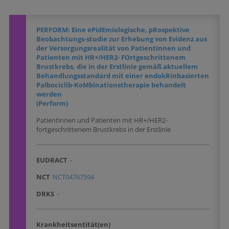
PERFORM: Eine ePidEmiologische, pRospektive
Beobachtungs-studie zur Erhebung von Evidenz aus
der Versorgungsrealität von Patientinnen und
Patienten mit HR+/HER2- FOrtgeschrittenem
Brustkrebs, die in der Erstlinie gemäß aktuellem
Behandlungsstandard mit einer endokRinbasierten
Palbociclib-KoMbinationstherapie behandelt
werden
(Perform)
Patientinnen und Patienten mit HR+/HER2-
fortgeschrittenem Brustkrebs in der Erstlinie
EUDRACT
-
NCT
NCT04767594
DRKS
-
Krankheitsentität(en)