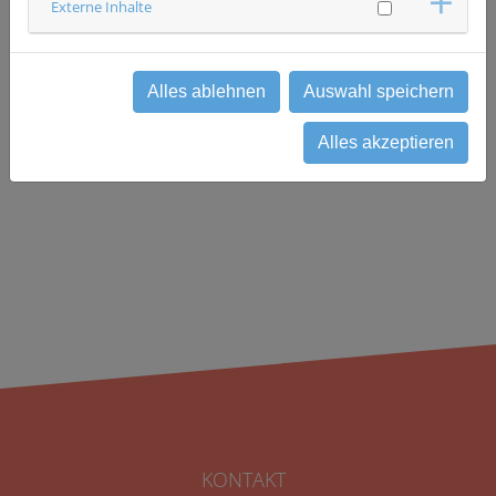
ÜBAG MVZ Dr. Vehling-Kaiser GmbH
Externe Inhalte
VK&K Studien GbR
Studienzentrum
0871 97403449
studien(at)vehling-kaiser.de
Alles ablehnen
Auswahl speichern
Alles akzeptieren
zurück
KONTAKT