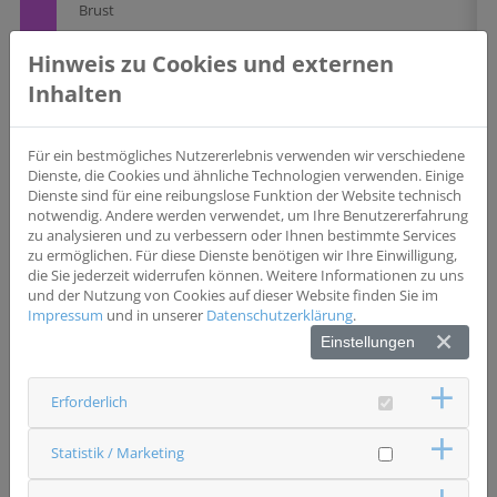
Brust
Studientyp
Hinweis zu Cookies und externen
Beobachtungsstudie
Inhalten
Wesentliche Einschlusskriterien
Entscheidung für eine Erstlinientherapie mit einer
endokrin-basierten Palbociclib-Kombinationstherapie
Für ein bestmögliches Nutzererlebnis verwenden wir verschiedene
gemäß Fachinformation Therapiebeginn bis 35 Tage vor
Dienste, die Cookies und ähnliche Technologien verwenden. Einige
Einschluss möglich
Dienste sind für eine reibungslose Funktion der Website technisch
notwendig. Andere werden verwendet, um Ihre Benutzererfahrung
Biomarker
zu analysieren und zu verbessern oder Ihnen bestimmte Services
ERBB2
zu ermöglichen. Für diese Dienste benötigen wir Ihre Einwilligung,
die Sie jederzeit widerrufen können. Weitere Informationen zu uns
Wesentliche Ausschlusskriterien
und der Nutzung von Cookies auf dieser Website finden Sie im
Kontraindikation gemäß Fachinformation Vorherige oder
Impressum
und in unserer
Datenschutzerklärung
.
aktuell laufende systemische antineoplastische Therapie
der fortgeschrittenen Erkrankung Teilnahme an einer
Einstellungen
interventionellen klinischen Studie
Erforderlich
Status
rekrutierend
Statistik / Marketing
Ansprechpartner & Kontakt