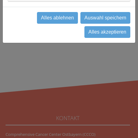
0871 97403449
studien(at)vehling-kaiser.de
Alles ablehnen
Auswahl speichern
zurück
Alles akzeptieren
KONTAKT
Comprehensive Cancer Center Ostbayern (CCCO)