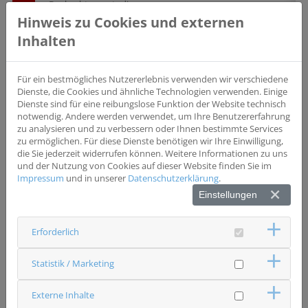
Beobachtungsstudie
Hinweis zu Cookies und externen
Wesentliche Einschlusskriterien
Inhalten
1. Patienten mit CLL 2. Entscheidung für Behandlung mit
Acalabrutinib (+/- Obinutuzumab) gemäß der aktuellen FI
oder bereits begonnene Behandlung mit Acalabrutinib
(+/-Obinutuzumab) nicht länger als 6 Wochen zuvor. 3.
Für ein bestmögliches Nutzererlebnis verwenden wir verschiedene
Erkrankungen mit Notwendigkeit einer Behandlung mit
Dienste, die Cookies und ähnliche Technologien verwenden. Einige
direkten oralen Antikoagulanzien 4. ECOG 0-2
Dienste sind für eine reibungslose Funktion der Website technisch
notwendig. Andere werden verwendet, um Ihre Benutzererfahrung
zu analysieren und zu verbessern oder Ihnen bestimmte Services
Wesentliche Ausschlusskriterien
zu ermöglichen. Für diese Dienste benötigen wir Ihre Einwilligung,
1. Kombination von Acalabrutinib mit anderen
die Sie jederzeit widerrufen können. Weitere Informationen zu uns
Substanzen als Obinutuzumab zur Behandlung der CLL
und der Nutzung von Cookies auf dieser Website finden Sie im
2. Teilnahme an einer interventionellen klinischen Studie
Impressum
und in unserer
Datenschutzerklärung
.
mit Acalabrutinib
Einstellungen
Status
Erforderlich
rekrutierend
Ansprechpartner & Kontakt
Statistik / Marketing
ÜBAG MVZ Dr. Vehling-Kaiser GmbH
VK&K Studien GbR
Externe Inhalte
Studienzentrum