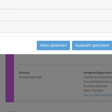
Krankheitsentität(en)
Wesentliche Eins
Brust
- mind. 18 Jahre alt
Nachweis der Diagn
Studientyp
gesicherten Mamm
Beobachtungsstudie
Bereitschaft, den 
vollständig zu abso
Therapiesituation:
Wochen in Therapie
die Nachsorge (amb
nach Therapieende
Alles ablehnen
Auswahl speichern
der 3- oder 4-wöch
Rehabilitation
Status
Ansprechpartner
Studie beendet
Caritas-Krankenhau
Frauenheilkunde un
Studienzentrale
0941 7823401
fhk-studienzentrum