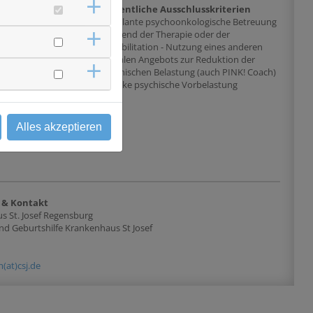
chlusskriterien
Wesentliche Ausschlusskriterien
 - deutschsprachig -
- Geplante psychoonkologische Betreuung
ose eines histologisch
während der Therapie oder der
akarzinoms -
Rehabilitation - Nutzung eines anderen
PINK! Leben Kurs
digitalen Angebots zur Reduktion der
lvieren -
psychischen Belastung (auch PINK! Coach)
 1. noch mindestens 8
- Starke psychische Vorbelastung
 ODER 2. Entlassung in
ulant, bis 6 Monate
) ODER 3. mit Beginn
Alles akzeptieren
igen stationären
 & Kontakt
s St. Josef Regensburg
d Geburtshilfe Krankenhaus St Josef
(at)csj.de