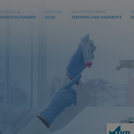
KTUELLES &
ÜBER DAS
MULTIDISZIPLINÄRE
R
ERANSTALTUNGEN
CCCO
ZENTREN UND ANGEBOTE
N