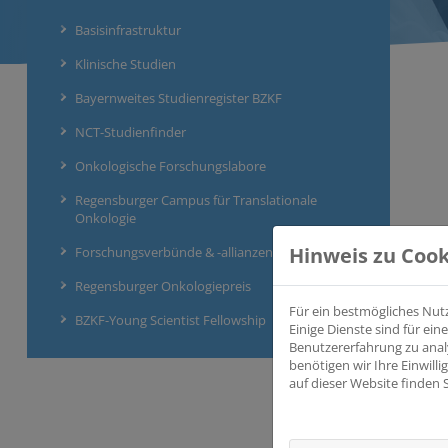
Basisinfrastruktur
Klinische Studien
Bayernweites Studienregister BZKF
NCT-Studienfinder
Onkologische Forschungslabore
Regensburger Campus für Translationale
Onkologie
Hinweis zu Cook
Forschungsverbünde & -allianzen
Regensburger Onkologiepreis
Für ein bestmögliches Nut
BZKF-Young Scientist Fellowship
Einige Dienste sind für e
Benutzererfahrung zu anal
benötigen wir Ihre Einwill
auf dieser Website finden 