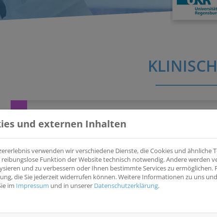
KLINISCH
Evaluation des medizinischen Nutzens und positiver Vers
ies und externen Inhalten
Leben im Rahmen einer multizentrischen, randomisiert- 
Brustkrebs (PINK! Leben)
(PINK! Leben)
zererlebnis verwenden wir verschiedene Dienste, die Cookies und ähnliche
Evaluation des med. Nutzens und pos. Versorgungseffekte des
ine reibungslose Funktion der Website technisch notwendig. Andere werden 
multizentr., randomisiert-kontrollierten Studie mit PatientInn
ysieren und zu verbessern oder Ihnen bestimmte Services zu ermöglichen. F
igung, die Sie jederzeit widerrufen können. Weitere Informationen zu uns u
Sie im
Impressum
und in unserer
Datenschutzerklärung
.
EUDRACT
-
NCT
-