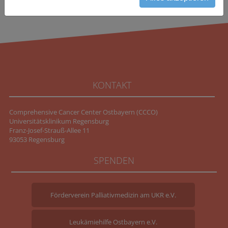
KONTAKT
Comprehensive Cancer Center Ostbayern (CCCO)
Universitätsklinikum Regensburg
Franz-Josef-Strauß-Allee 11
93053 Regensburg
SPENDEN
Förderverein Palliativmedizin am UKR e.V.
Leukämiehilfe Ostbayern e.V.