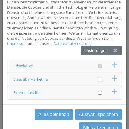
Für ein bestmögliches Nutzererlebnis verwenden wir verschiedene
Dienste, die Cookies und ähnliche Technologien verwenden. Einige
Wesentliche Ausschlusskriterien
Dienste sind für eine reibungslose Funktion der Website technisch
gängige Ausschlusskriterien für ein MRT z.B. Implantate
notwendig. Andere werden verwendet, um Ihre Benutzererfahrung
zu analysieren und zu verbessern oder Ihnen bestimmte Services
zu ermöglichen. Für diese Dienste benötigen wir Ihre Einwilligung,
die Sie jederzeit widerrufen können. Weitere Informationen zu uns
Status
und der Nutzung von Cookies auf dieser Website finden Sie im
rekrutierend
Impressum
und in unserer
Datenschutzerklärung
.
Ansprechpartner & Kontakt
Einstellungen
Universitätsklinikum Regensburg
Röntgendiagnostik
Studienzentrale
Erforderlich
0941 94417486
studien.rdi(at)ukr.de
Statistik / Marketing
Externe Inhalte
zurück
Alles ablehnen
Auswahl speichern
Alles akzeptieren