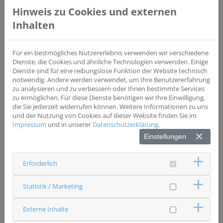
Hinweis zu Cookies und externen
Studientyp
Beobachtungsstudie
Inhalten
Wesentliche Einschlusskriterien
1. Erwachsene (≥18 Jahre) 2. Patienten mit
Für ein bestmögliches Nutzererlebnis verwenden wir verschiedene
nachgewiesenem Brustkrebs
Dienste, die Cookies und ähnliche Technologien verwenden. Einige
Dienste sind für eine reibungslose Funktion der Website technisch
notwendig. Andere werden verwendet, um Ihre Benutzererfahrung
Wesentliche Ausschlusskriterien
zu analysieren und zu verbessern oder Ihnen bestimmte Services
1. Bekannte Überempfindlichkeit gegen T-DXd oder
zu ermöglichen. Für diese Dienste benötigen wir Ihre Einwilligung,
gegen sonstige Bestandteile des Medikamentes 2.
die Sie jederzeit widerrufen können. Weitere Informationen zu uns
Schwanger oder stillend 3. Aktuelle oder geplante
und der Nutzung von Cookies auf dieser Website finden Sie im
Behandlung eines anderen Tumors neben inoperablem
Impressum
und in unserer
Datenschutzerklärung
.
oder metastasiertem Brustkrebs
Einstellungen
Status
Erforderlich
rekrutierend
Ansprechpartner & Kontakt
Statistik / Marketing
Caritas-Krankenhaus St. Josef Regensburg
Frauenheilkunde und Geburtshilfe Krankenhaus St Josef
Studienzentrale
Externe Inhalte
0941 7823401