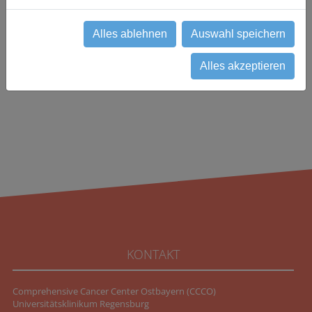
fhk-studienzentrum(at)csj.de
Alles ablehnen
Auswahl speichern
zurück
Alles akzeptieren
KONTAKT
Comprehensive Cancer Center Ostbayern (CCCO)
Universitätsklinikum Regensburg