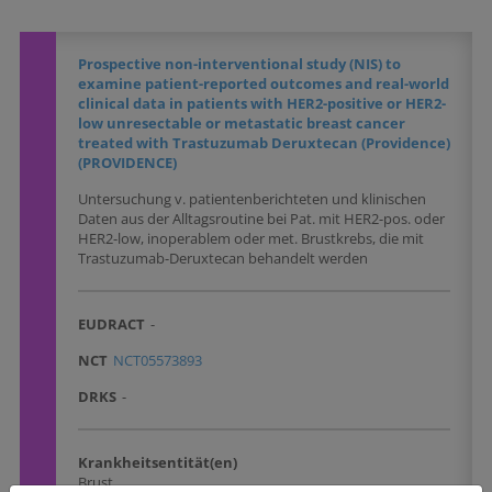
Prospective non-interventional study (NIS) to
examine patient-reported outcomes and real-world
clinical data in patients with HER2-positive or HER2-
low unresectable or metastatic breast cancer
treated with Trastuzumab Deruxtecan (Providence)
(PROVIDENCE)
Untersuchung v. patientenberichteten und klinischen
Daten aus der Alltagsroutine bei Pat. mit HER2-pos. oder
HER2-low, inoperablem oder met. Brustkrebs, die mit
Trastuzumab-Deruxtecan behandelt werden
EUDRACT
-
NCT
NCT05573893
DRKS
-
Krankheitsentität(en)
Brust