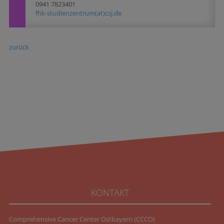
0941 7823401
fhk-studienzentrum(at)csj.de
zurück
KONTAKT
Comprehensive Cancer Center Ostbayern (CCCO)