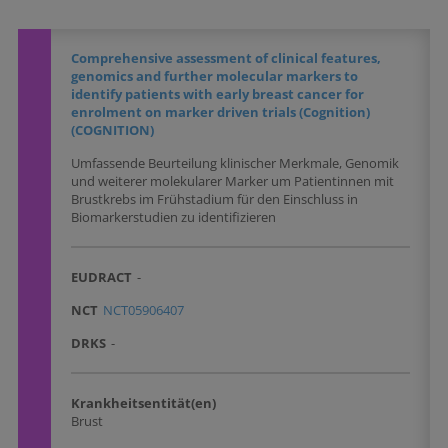
Comprehensive assessment of clinical features,
genomics and further molecular markers to
identify patients with early breast cancer for
enrolment on marker driven trials (Cognition)
(COGNITION)
Umfassende Beurteilung klinischer Merkmale, Genomik
und weiterer molekularer Marker um Patientinnen mit
Brustkrebs im Frühstadium für den Einschluss in
Biomarkerstudien zu identifizieren
EUDRACT
-
NCT
NCT05906407
DRKS
-
Krankheitsentität(en)
Brust