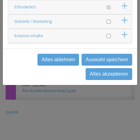
die eine mehr als 6-monatige Unterbrechung einer
Erforderlich
vorangegangenen endokrinen Therapie hatten -
Teilnehmerinnen mit einer bösartigen Vorgeschichte
Statistik / Marketing
innerhalb von 3 Jahren vor dem Datum der
Randomisierung
Externe Inhalte
Status
rekrutierend
Alles ablehnen
Auswahl speichern
Ansprechpartner & Kontakt
Caritas-Krankenhaus St. Josef Regensburg
Frauenheilkunde und Geburtshilfe Krankenhaus St Josef
Alles akzeptieren
Studienzentrale
0941 7823401
fhk-studienzentrum(at)csj.de
zurück