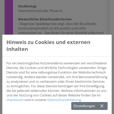
Studientyp
Interventionsstudie
Phase III
Wesentliche Einschlusskriterien
- Diagnose: Gewebeprobe zeigt, dass der Brustkrebs
hormonempfindlich ist (ER-positiv) und nicht
metastasiert ist. - Das Risiko für einen Rückfall sollte hoch
sein. - Vorherige Behandlung: hormonelle Therapie
Hinweis zu Cookies und externen
bereits mindestens 2 Jahre, aber nicht mehr als 5 Jahre.
Diese Therapie kann auch in Kombination mit anderen
Inhalten
Medikamenten (CDK4/6-Inhibitoren oder LHRH-
Agonisten) gegeben worden sein. - Zeit nach der
Operation: Die Frauen sollten zwischen 2 und 6 Jahren
Für ein bestmögliches Nutzererlebnis verwenden wir verschiedene
nach einer erfolgreichen Brustoperation sein.
Dienste, die Cookies und ähnliche Technologien verwenden. Einige
Dienste sind für eine reibungslose Funktion der Website technisch
Biomarker
notwendig. Andere werden verwendet, um Ihre Benutzererfahrung
_ER#_HER2-
zu analysieren und zu verbessern oder Ihnen bestimmte Services
zu ermöglichen. Für diese Dienste benötigen wir Ihre Einwilligung,
Wesentliche Ausschlusskriterien
die Sie jederzeit widerrufen können. Weitere Informationen zu uns
- metastasierter Brustkrebs im Stadium IV. -
und der Nutzung von Cookies auf dieser Website finden Sie im
Vorgeschichte eines früheren invasiven Brustkrebses, mit
Impressum
und in unserer
Datenschutzerklärung
.
Ausnahme von DCIS, das vor ≥ 5 Jahren allein durch
lokale Therapie behandelt wurde, oder kontralateralem
Einstellungen
DCIS, das zu irgendeinem Zeitpunkt durch lokale
regionale Therapie behandelt wurde. - Teilnehmerinnen,