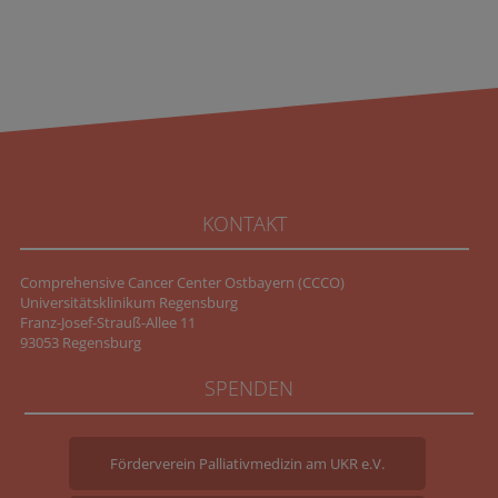
KONTAKT
Comprehensive Cancer Center Ostbayern (CCCO)
Universitätsklinikum Regensburg
Franz-Josef-Strauß-Allee 11
93053 Regensburg
SPENDEN
Förderverein Palliativmedizin am UKR e.V.