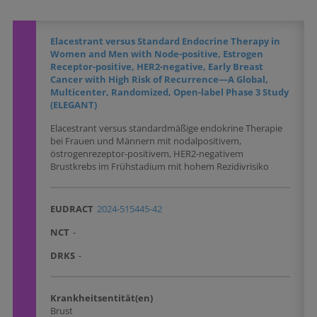
Elacestrant versus Standard Endocrine Therapy in
Women and Men with Node-positive, Estrogen
Receptor-positive, HER2-negative, Early Breast
Cancer with High Risk of Recurrence—A Global,
Multicenter, Randomized, Open-label Phase 3 Study
(ELEGANT)
Elacestrant versus standardmäßige endokrine Therapie
bei Frauen und Männern mit nodalpositivem,
östrogenrezeptor-positivem, HER2-negativem
Brustkrebs im Frühstadium mit hohem Rezidivrisiko
EUDRACT
2024-515445-42
NCT
-
DRKS
-
Krankheitsentität(en)
Brust