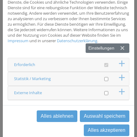
Wesentliche Ausschlusskriterien
Dienste, die Cookies und ähnliche Technologien verwenden. Einige
keine
Dienste sind für eine reibungslose Funktion der Website technisch
notwendig. Andere werden verwendet, um Ihre Benutzererfahrung
zu analysieren und zu verbessern oder Ihnen bestimmte Services
zu ermöglichen. Für diese Dienste benötigen wir Ihre Einwilligung,
Status
die Sie jederzeit widerrufen können. Weitere Informationen zu uns
rekrutierend
und der Nutzung von Cookies auf dieser Website finden Sie im
Ansprechpartner & Kontakt
Impressum
und in unserer
Datenschutzerklärung
.
Universitätsklinikum Regensburg
Einstellungen
Innere Medizin III
Studienzentrale
0941 944 -15535 / -18249
Erforderlich
studienzentrale.med3(at)ukr.de
Statistik / Marketing
zurück
Externe Inhalte
Alles ablehnen
Auswahl speichern
Alles akzeptieren