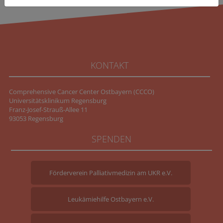
KONTAKT
Comprehensive Cancer Center Ostbayern (CCCO)
Universitätsklinikum Regensburg
Franz-Josef-Strauß-Allee 11
93053 Regensburg
SPENDEN
Förderverein Palliativmedizin am UKR e.V.
Leukämiehilfe Ostbayern e.V.