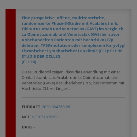
Eine prospektive, offene, multizentrische,
randomisierte Phase-3-Studie mit Acalabrutinib,
Obinutuzumab und Venetoclax (GAVE) im Vergleich
zu Obinutuzumab und Venetoclax (GVE) bei zuvor
unbehandelten Patienten mit hochrisiko (17p-
deletion, TP53-mutation oder komplexem Karyotyp)
Chronischer Lymphatischer Leukämie (CLL): CLL-16
STUDIE DER DCLLSG
(CLL 16)
Diese Studie soll zeigen, dass die Behandlung mit einer
Dreifachkombi aus Acalabrutinib, Obinutuzumab und
Venetoclax (GAVe) das Überleben (PFS) bei Patienten mit
Hochrisiko-CLL verlängert.
EUDRACT
2020-004360-26
NCT
NCT051976192
DRKS
-