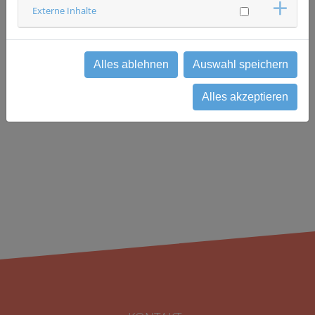
Krankenhaus Barmherzige Brüder Regensburg
Externe Inhalte
Klinik für Onkologie und Hämatologie
Studienzentrum Onkologie
0941 3692160
studienzentrum-onkologie(at)barmherzige-
Alles ablehnen
Auswahl speichern
regensburg.de
Alles akzeptieren
zurück