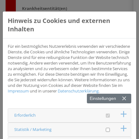
Krankheitsentität(en)
Blut (Leukämie), Lymphknoten, Knochenmark
Hinweis zu Cookies und externen
Studientyp
Inhalten
Interventionsstudie
Phase III
Wesentliche Einschlusskriterien
dokumentiere, behandlungsbedürftige CLL und SLL nach
Für ein bestmögliches Nutzererlebnis verwenden wir verschiedene
iwCLL-Kriterien; mindestens einer der folgenden
Dienste, die Cookies und ähnliche Technologien verwenden. Einige
Risikofaktoren: 17p-Del, TP53-Mutation oder komplexer
Dienste sind für eine reibungslose Funktion der Website technisch
Karyotyp;
notwendig. Andere werden verwendet, um Ihre Benutzererfahrung
zu analysieren und zu verbessern oder Ihnen bestimmte Services
Biomarker
zu ermöglichen. Für diese Dienste benötigen wir Ihre Einwilligung,
_DEL17P#TP53
die Sie jederzeit widerrufen können. Weitere Informationen zu uns
und der Nutzung von Cookies auf dieser Website finden Sie im
Wesentliche Ausschlusskriterien
Impressum
und in unserer
Datenschutzerklärung
.
jegliche vorherige CLL-spezifische Therapie;
Einstellungen
Transformation der CLL
Erforderlich
Status
rekrutierend
Statistik / Marketing
Ansprechpartner & Kontakt