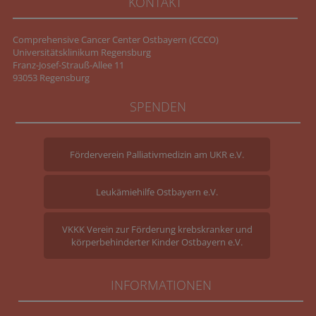
KONTAKT
Comprehensive Cancer Center Ostbayern (CCCO)
Universitätsklinikum Regensburg
Franz-Josef-Strauß-Allee 11
93053 Regensburg
SPENDEN
Förderverein Palliativmedizin am UKR e.V.
Leukämiehilfe Ostbayern e.V.
VKKK Verein zur Förderung krebskranker und
körperbehinderter Kinder Ostbayern e.V.
INFORMATIONEN