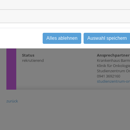
Interventionsstudie
Phase II
(HER2- ) . Patientin
Inhibitor- und endo
mindestens 12 Mon
Beginn der Studient
Erkrankung (CR, PR
Biomarker
_HER2+#_HER2-#
Alles ablehnen
Auswahl speichern
Status
Ansprechpartner
rekrutierend
Krankenhaus Barm
Klinik für Onkolog
Studienzentrum O
0941 3692160
studienzentrum-on
zurück