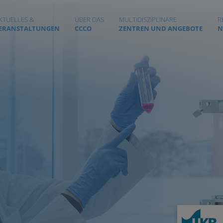
KTUELLES &
ÜBER DAS
MULTIDISZIPLINÄRE
R
ERANSTALTUNGEN
CCCO
ZENTREN UND ANGEBOTE
N