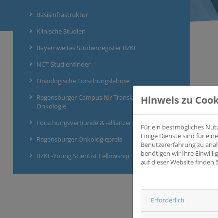
Basisinfrastruktur
Klinische Studien
Bayernweites Studienregister BZKF
NCT-Studienfinder
Onkologische Forschungslabore
Regensburger Campus für Translationale
Hinweis zu Cook
Onkologie
Forschungsverbünde & -allianzen
Für ein bestmögliches Nut
Einige Dienste sind für e
Regensburger Onkologiepreis
Benutzererfahrung zu anal
benötigen wir Ihre Einwill
BZKF-Young Scientist Fellowship
auf dieser Website finden 
Erforderlich