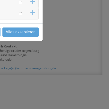
 mit erfolgter CDK4//6-
kriner Therapie für
ate und vor geplantem
herapie kontrollierter
 oder SD)
CDK4#CDK6
Alles akzeptieren
 & Kontakt
herzige Brüder Regensburg
ie und Hämatologie
nkologie
kologie(at)barmherzige-regensburg.de