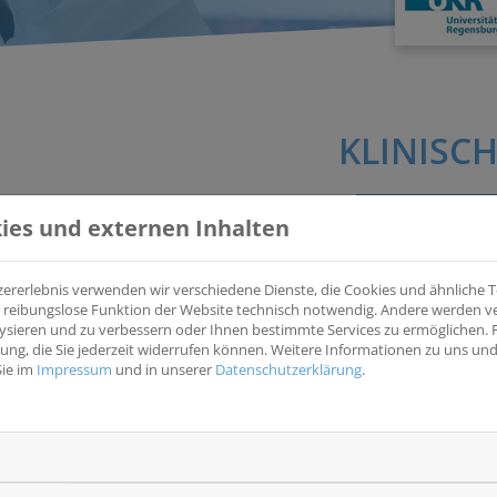
KLINISCH
ies und externen Inhalten
DISCUSS – Untersuchung des Absetzens von CDK4/6-Inhib
HER2-negativem Brustkrebs mit dauerhafter Krankheitsk
zererlebnis verwenden wir verschiedene Dienste, die Cookies und ähnliche
II-Studie der AIO-Arbeitsgruppen Brustkrebs und Lebensq
ine reibungslose Funktion der Website technisch notwendig. Andere werden 
(DISCUSS)
ysieren und zu verbessern oder Ihnen bestimmte Services zu ermöglichen. F
igung, die Sie jederzeit widerrufen können. Weitere Informationen zu uns u
Bewertung der Langzeit-Krankheitsstabilisierung nach Absetze
Sie im
Impressum
und in unserer
Datenschutzerklärung
.
Krankheitsentität(en)
Wesentliche Eins
Brust
Weibliche Patient
histologisch gesic
Studientyp
Adenokarzinom der