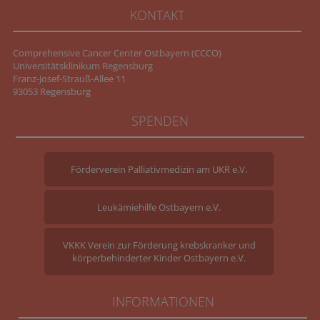
KONTAKT
Comprehensive Cancer Center Ostbayern (CCCO)
Universitätsklinikum Regensburg
Franz-Josef-Strauß-Allee 11
93053 Regensburg
SPENDEN
Förderverein Palliativmedizin am UKR e.V.
Leukämiehilfe Ostbayern e.V.
VKKK Verein zur Förderung krebskranker und
körperbehinderter Kinder Ostbayern e.V.
INFORMATIONEN