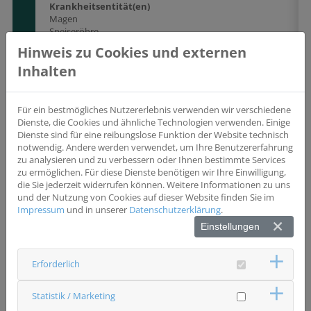
Krankheitsentität(en)
Magen
Speiseröhre
Hinweis zu Cookies und externen
Studientyp
Interventionsstudie
Phase II/III
Inhalten
Wesentliche Einschlusskriterien
- histologisch gesichert Adenocarcinom des
Für ein bestmögliches Nutzererlebnis verwenden wir verschiedene
Ösophagogastralen Übergang (Typ I -III) und Magen (T2-
Dienste, die Cookies und ähnliche Technologien verwenden. Einige
4) - keine Vortherapien - keine Teil- oder Resektion des
Dienste sind für eine reibungslose Funktion der Website technisch
Tumors
notwendig. Andere werden verwendet, um Ihre Benutzererfahrung
zu analysieren und zu verbessern oder Ihnen bestimmte Services
Biomarker
zu ermöglichen. Für diese Dienste benötigen wir Ihre Einwilligung,
CD274
die Sie jederzeit widerrufen können. Weitere Informationen zu uns
und der Nutzung von Cookies auf dieser Website finden Sie im
Wesentliche Ausschlusskriterien
Impressum
und in unserer
Datenschutzerklärung
.
- Allergische Reaktion oder Kontraindikation auf die
Studienmedikation - keine Knochenmark oder
Einstellungen
Organtransplantation - aktive Hepatitis, HIV - pulmonale
Fibrose
Erforderlich
Status
Statistik / Marketing
rekrutierend