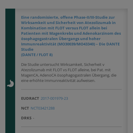
Eine randomisierte, offene Phase-II/III-Studie zur
Wirksamkeit und Sicherheit von Atezolizumab in
Kombination mit FLOT versus FLOT allein bei
Patienten mit Magenkrebs und Adenokarzinom des
ösophagogastralen Übergangs und hoher
Immunreaktivität (MO30039/MO43340) – Die DANTE
Studie
(DANTE / FLOT 8)
Die Studie untersucht Wirksamkeit, Sicherheit v
Atezolizumab mit FLOT vs FLOT alleine, bei Pat. mit
MagenCA, AdenoCA ösophagogastralen Übergang, die
eine erhöhte Immunreaktivität aufweisen.
EUDRACT
2017-001979-23
NCT
NCT03421288
DRKS
-