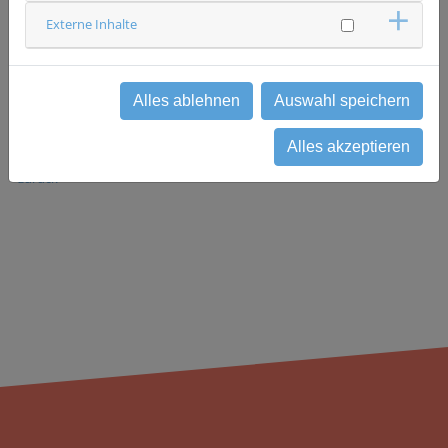
Ansprechpartner & Kontakt
Externe Inhalte
Klinikum Weiden
Medizinische Klinik I
Interdisziplinäres Studienzentrum
0961 30313307
Alles ablehnen
Auswahl speichern
studienzentrum(at)kno.ag
Alles akzeptieren
zurück