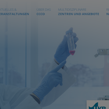
KTUELLES &
ÜBER DAS
MULTIDISZIPLINÄRE
R
ERANSTALTUNGEN
CCCO
ZENTREN UND ANGEBOTE
N