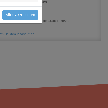
erhalten
Alles akzeptieren
 & Kontakt
gKU AdöR des Landkreises und der Stadt Landshut
(at)klinikum-landshut.de