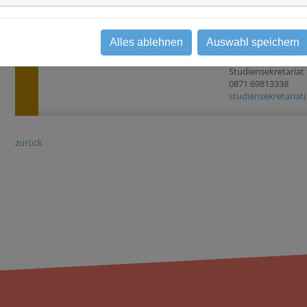
Alles ablehnen
Auswahl speichern
Status
Ansprechpartner
rekrutierend
LA-Regio Kliniken 
Studiensekretariat
0871 69813338
studiensekretariat
zurück