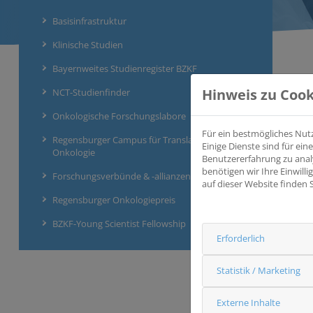
Basisinfrastruktur
Klinische Studien
Bayernweites Studienregister BZKF
Hinweis zu Cook
NCT-Studienfinder
Onkologische Forschungslabore
Für ein bestmögliches Nut
Regensburger Campus für Translationale
Einige Dienste sind für e
Onkologie
Benutzererfahrung zu anal
benötigen wir Ihre Einwill
Forschungsverbünde & -allianzen
auf dieser Website finden 
Regensburger Onkologiepreis
BZKF-Young Scientist Fellowship
Erforderlich
Statistik / Marketing
Externe Inhalte