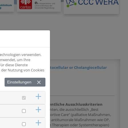
E STUDIE
 Technologien verwenden.
verwendet, um Ihre
ür diese Dienste
ome in Patients with Hepatocellular or Cholangiocellular
nd der Nutzung von Cookies
Einstellungen
chlusskriterien
Wesentliche Ausschlusskriterien
Gallengangs CA im
Patienten, die ausschließlich „Best
ren,
Supportive Care“ (palliative Maßnahmen,
metastasierten Stadium
keine antitumorale Maßnahmen wie OP,
lokale Therapien oder Systemtherapien)