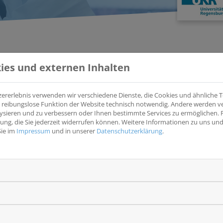
KLINISCH
ies und externen Inhalten
zererlebnis verwenden wir verschiedene Dienste, die Cookies und ähnliche
ine reibungslose Funktion der Website technisch notwendig. Andere werden 
ysieren und zu verbessern oder Ihnen bestimmte Services zu ermöglichen. F
JADE – Clinical Research Platform on Treatment and Outc
igung, die Sie jederzeit widerrufen können. Weitere Informationen zu uns u
Cancer
Sie im
Impressum
und in unserer
Datenschutzerklärung
.
(JADE – Registerplattform Leberkrebs)
Registerplattform bei Leberkrebs und Gallengangskrebs
Krankheitsentität(en)
Wesentliche Eins
Leber
Leberzell CA oder 
frühen, intermediä
Studientyp
fortgeschrittenen/
Beobachtungsstudie
Alter ≥ 18 Jahre