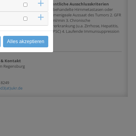
chlusskriterien
Wesentliche Ausschlusskriterien
-Halstumor, der nicht
1. Unbehandelte Hirnmetastasen oder
altherapie heilbar ist.
leptomenigeale Aussaat des Tumors 2. GFR
n mit einem CPS von ≥ 1
< 50 ml/min 3. Chronische
e vorherige
Lebererkrankung (u.a. Zirrhose, Hepatitis,
nicht-kurativen
PBC, PSC) 4. Laufende Immunsuppression
Alles akzeptieren
 & Kontakt
kum Regensburg
-18249
d3(at)ukr.de