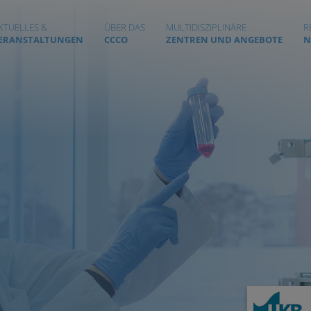
KTUELLES &
ÜBER DAS
MULTIDISZIPLINÄRE
R
ERANSTALTUNGEN
CCCO
ZENTREN UND ANGEBOTE
N