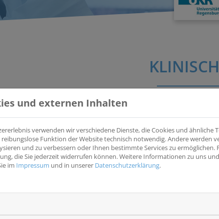
KLINISCH
ies und externen Inhalten
A Phase 3, Randomized, Open-Label, Multicenter Study o
Pembrolizumab, Compared to Standard of Care Platinum 
zererlebnis verwenden wir verschiedene Dienste, die Cookies und ähnliche
Treatment-Naïve Recurrent/Metastatic Head and Neck 
ine reibungslose Funktion der Website technisch notwendig. Andere werden 
(OrigAMI-5)
ysieren und zu verbessern oder Ihnen bestimmte Services zu ermöglichen. F
igung, die Sie jederzeit widerrufen können. Weitere Informationen zu uns u
OrigAMI-5 untersucht ob die Hinzunahme von Amivantamab 
Sie im
Impressum
und in unserer
Datenschutzerklärung
.
ggb. der Standardbehandlung aus Immuncheckpointblockade 
EUDRACT
2025-521917-24
NCT
-