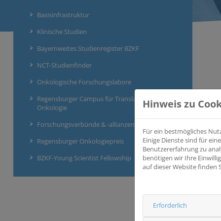
Basisinfrastruktur
Klinische Studien
Bayernweites Studienregister BZKF
NCT-Studienfinder
Onkologische Forschungslabore
Regensburger Campus für Translationale
Hinweis zu Cook
Onkologie
Forschungsverbünde & -allianzen
Für ein bestmögliches Nut
Einige Dienste sind für e
Regensburger Onkologiepreis
Benutzererfahrung zu anal
BZKF-Young Scientist Fellowship
benötigen wir Ihre Einwill
auf dieser Website finden 
Erforderlich