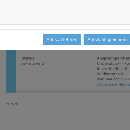
Krankheitsentität(en)
Wesentliche Eins
Kopf-Hals Bereich
1. Bestätigter Kopf
mehr durch eine Lok
Studientyp
2. PD-L1 Expressio
Interventionsstudie
Phase III
3. ECOG 0-1 4. Kein
Systemtherapie im 
Stadium
Alles ablehnen
Auswahl speichern
Status
Ansprechpartner
rekrutierend
Universitätsklini
Innere Medizin III
Studienzentrale
0941 944 -15535 / 
studienzentrale.me
zurück